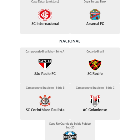
Copa Dubai (amistoso)
Copa Suruga Bank
SC Internacional
Arsenal FC
NACIONAL
Campeonato Brasileiro - Série A
Copa do Brasil
São Paulo FC
SC Recife
Campeonato Brasileiro - Série B
Campeonato Brasileiro - Série C
SC Corinthians Paulista
AC Goianiense
Copa Rio Grande do Sul de Futebol
Sub-20