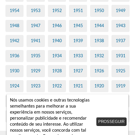
1954
1953
1952
1951
1950
1949
1948
1947
1946
1945
1944
1943
1942
1941
1940
1939
1938
1937
1936
1935
1934
1933
1932
1931
1930
1929
1928
1927
1926
1925
1924
1923
1922
1921
1920
1919
Nós usamos cookies e outras tecnologias
1918
1917
1916
1915
1914
1913
semelhantes para melhorar a sua
experiência em nossos serviços,
1910
1908
personalizar publicidade e recomendar
PROSSEGUIR
conteúdo de seu interesse. Ao utilizar
nossos serviços, você concorda com tal