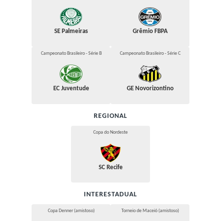
SE Palmeiras
Grêmio FBPA
Campeonato Brasileiro - Série B
Campeonato Brasileiro - Série C
EC Juventude
GE Novorizontino
REGIONAL
Copa do Nordeste
SC Recife
INTERESTADUAL
Copa Denner (amistoso)
Torneio de Maceió (amistoso)