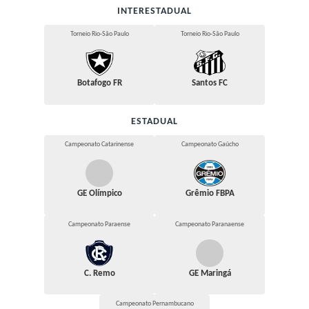
INTERESTADUAL
Torneio Rio-São Paulo
Torneio Rio-São Paulo
Botafogo FR
Santos FC
ESTADUAL
Campeonato Catarinense
Campeonato Gaúcho
GE Olímpico
Grêmio FBPA
Campeonato Paraense
Campeonato Paranaense
C. Remo
GE Maringá
Campeonato Pernambucano