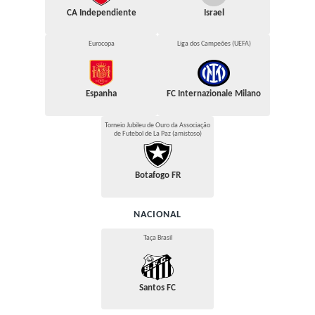
CA Independiente
Israel
Eurocopa
Liga dos Campeões (UEFA)
Espanha
FC Internazionale Milano
Torneio Jubileu de Ouro da Associação
de Futebol de La Paz (amistoso)
Botafogo FR
NACIONAL
Taça Brasil
Santos FC