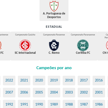
A. Portuguesa de
Desportos
ESTADUAL
arinense
Campeonato Gaúcho
Campeonato Paraense
Campeonato Paranaense
C
Pe
 FC
SC Internacional
C. Remo
Coritiba FC
CN 
Campeões por ano
2022
2021
2020
2019
2018
2017
2016
2007
2006
2005
2004
2003
2002
2001
1992
1991
1990
1989
1988
1987
1986