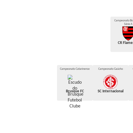
Campeonato Bras
Série A
CR Flame
Campeonato Catarinense
Campeonato Gaúcho
Brusque FC
SC Internacional