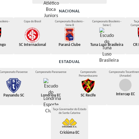
NACIONAL
ileiro -
Copa do Brasil
Campeonato Brasileiro -
Campeonato Brasileiro -
Taç
Série B
Série C
Campe
ngo
SC Internacional
Paraná Clube
Tuna Luso Brasileira
CR
ESTADUAL
Campeonato Paraense
Campeonato Paranaense
Campeonato
Campeonato Tocantinen
Pernambucano
(Amador)
Intercap EC
Paysandu SC
Londrina EC
SC Recife
Taça Governador do Estado
de Santa Catarina
Criciúma EC