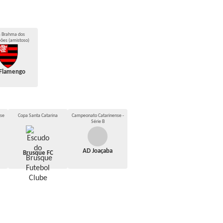
a Brahma dos
ões (amistoso)
 Flamengo
se
Copa Santa Catarina
Campeonato Catarinense -
Série B
AD Joaçaba
Brusque FC