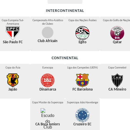
INTERCONTINENTAL
Copa Europeia/Sul-
Campeonato Afro-Asiático
Copa das Nações Árabes
Copa do Golfo de Naçõ
Americana
de Clubes
Club Africain
São Paulo FC
Egito
Qatar
CONTINENTAL
Copa da Ásia
Eurocopa
Liga dos Campeões (UEFA)
Copa Conmebol
Japão
Dinamarca
FC Barcelona
CA Mineiro
Copa Master da Supercopa
Supercopa João Havelange
CA Boca Juniors
Cruzeiro EC