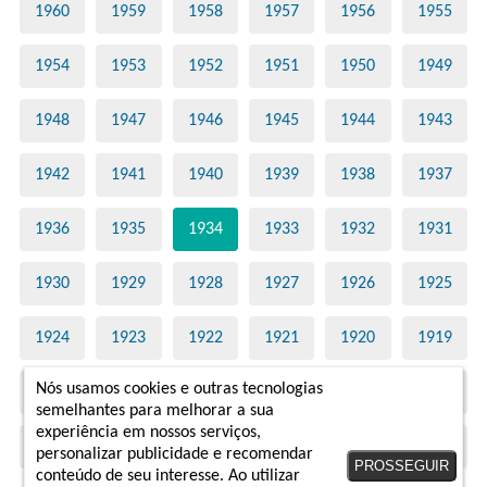
1960
1959
1958
1957
1956
1955
1954
1953
1952
1951
1950
1949
1948
1947
1946
1945
1944
1943
1942
1941
1940
1939
1938
1937
1936
1935
1934
1933
1932
1931
1930
1929
1928
1927
1926
1925
1924
1923
1922
1921
1920
1919
Nós usamos cookies e outras tecnologias
1918
1917
1916
1915
1914
1913
semelhantes para melhorar a sua
experiência em nossos serviços,
1910
1908
personalizar publicidade e recomendar
PROSSEGUIR
conteúdo de seu interesse. Ao utilizar