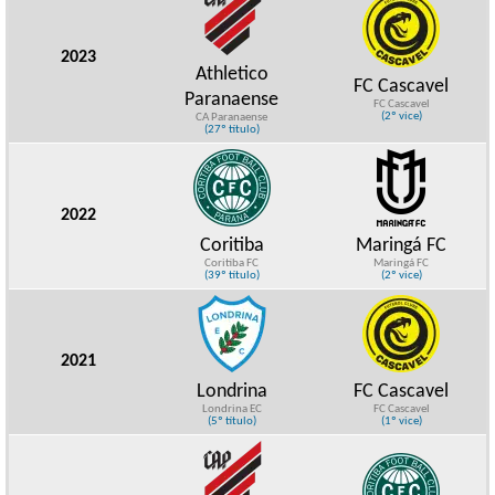
2023
Athletico
FC Cascavel
Paranaense
FC Cascavel
(2º vice)
CA Paranaense
(27º título)
2022
Coritiba
Maringá FC
Coritiba FC
Maringá FC
(39º título)
(2º vice)
2021
Londrina
FC Cascavel
Londrina EC
FC Cascavel
(5º título)
(1º vice)