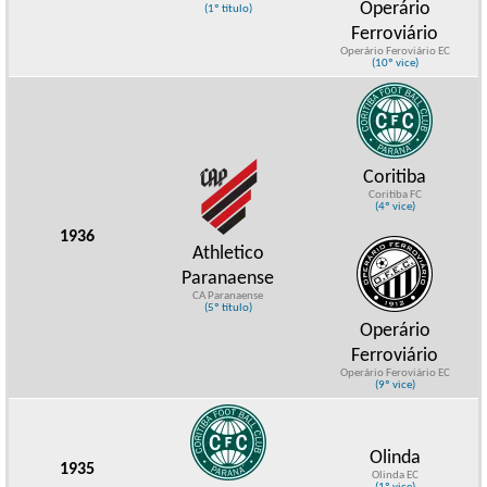
Operário
(1º título)
Ferroviário
Operário Feroviário EC
(10º vice)
Coritiba
Coritiba FC
(4º vice)
1936
Athletico
Paranaense
CA Paranaense
(5º título)
Operário
Ferroviário
Operário Feroviário EC
(9º vice)
Olinda
1935
Olinda EC