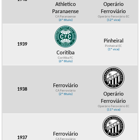
Athletico
Operário
Paranaense
Ferroviário
CA Paranaense
Operário Feroviário EC
(6º título)
(12º vice)
Pinheiral
1939
Pinheiral EC
(1º vice)
Coritiba
Coritiba FC
(6º título)
Ferroviário
1938
CA Ferroviário
Operário
(2º título)
Ferroviário
Operário Feroviário EC
(11º vice)
Ferroviário
1937
CA Ferroviário