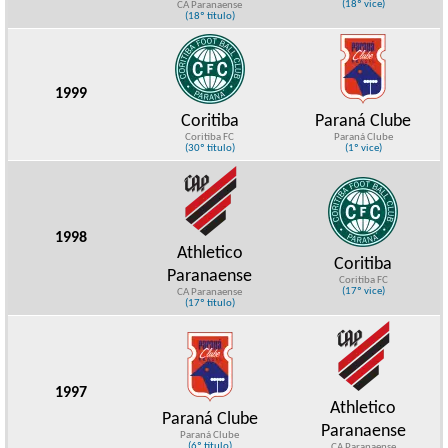
(18º vice)
CA Paranaense
(18º título)
1999
Coritiba
Paraná Clube
Coritiba FC
Paraná Clube
(30º título)
(1º vice)
1998
Athletico
Coritiba
Paranaense
Coritiba FC
(17º vice)
CA Paranaense
(17º título)
1997
Athletico
Paraná Clube
Paranaense
Paraná Clube
(6º título)
CA Paranaense