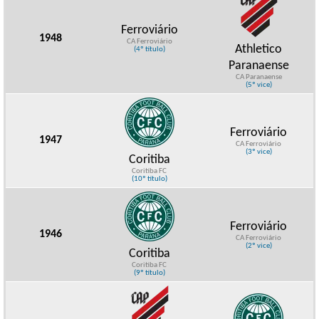
Ferroviário
1948
CA Ferroviário
Athletico
(4º título)
Paranaense
CA Paranaense
(5º vice)
Ferroviário
1947
CA Ferroviário
(3º vice)
Coritiba
Coritiba FC
(10º título)
Ferroviário
1946
CA Ferroviário
(2º vice)
Coritiba
Coritiba FC
(9º título)