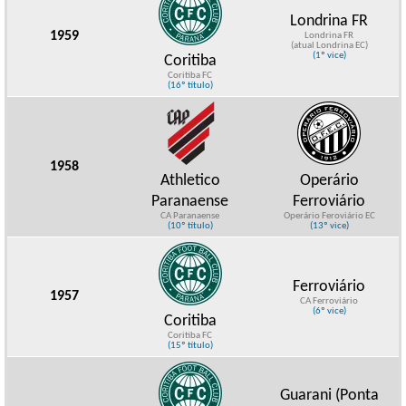
Londrina FR
1959
Londrina FR
(atual Londrina EC)
(1º vice)
Coritiba
Coritiba FC
(16º título)
1958
Athletico
Operário
Paranaense
Ferroviário
CA Paranaense
Operário Feroviário EC
(10º título)
(13º vice)
Ferroviário
1957
CA Ferroviário
(6º vice)
Coritiba
Coritiba FC
(15º título)
Guarani (Ponta