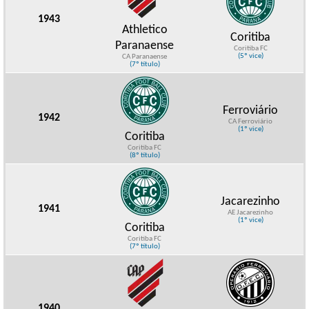
1943
Athletico
Coritiba
Paranaense
Coritiba FC
(5º vice)
CA Paranaense
(7º título)
Ferroviário
1942
CA Ferroviário
(1º vice)
Coritiba
Coritiba FC
(8º título)
Jacarezinho
1941
AE Jacarezinho
(1º vice)
Coritiba
Coritiba FC
(7º título)
1940