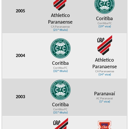
2005
Athletico
Coritiba
Paranaense
Coritiba FC
(19º vice)
CA Paranaense
(21º título)
2004
Athletico
Coritiba
Paranaense
Coritiba FC
(32º título)
CA Paranaense
(14º vice)
Paranavaí
2003
AC Paranavaí
(1º vice)
Coritiba
Coritiba FC
(31º título)