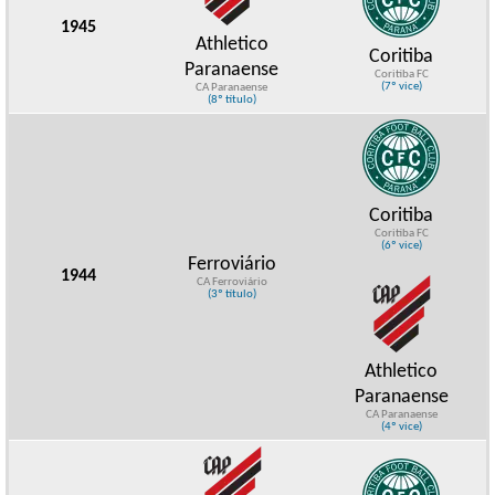
1945
Athletico
Coritiba
Paranaense
Coritiba FC
(7º vice)
CA Paranaense
(8º título)
Coritiba
Coritiba FC
(6º vice)
Ferroviário
1944
CA Ferroviário
(3º título)
Athletico
Paranaense
CA Paranaense
(4º vice)