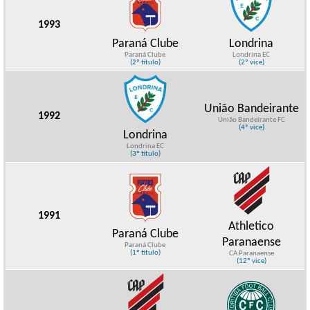
1993
Paraná Clube
Londrina
Paraná Clube
Londrina EC
(2º título)
(2º vice)
União Bandeirante
1992
União Bandeirante FC
(4º vice)
Londrina
Londrina EC
(3º título)
1991
Athletico
Paraná Clube
Paranaense
Paraná Clube
(1º título)
CA Paranaense
(12º vice)