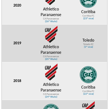
2020
Athletico
Coritiba
Paranaense
Coritiba FC
(23º vice)
CA Paranaense
(26º título)
Toledo
2019
Toledo EC
Athletico
(1º vice)
Paranaense
CA Paranaense
(25º título)
2018
Athletico
Coritiba
Paranaense
Coritiba FC
(22º vice)
CA Paranaense
(24º título)