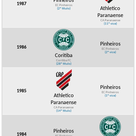
Pinheiros
1987
EC Pinheiros
Athletico
(2º título)
Paranaense
CA Paranaense
(11º vice)
Pinheiros
1986
EC Pinheiros
(2º vice)
Coritiba
Coritiba FC
(28º título)
Pinheiros
1985
EC Pinheiros
Athletico
(1º vice)
Paranaense
CA Paranaense
(14º título)
Pinheiros
1984