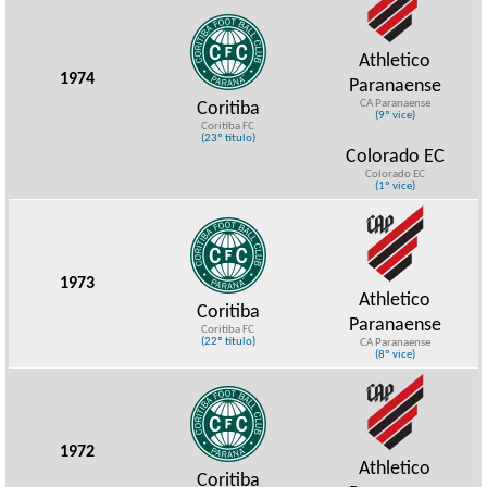
Athletico
1974
Paranaense
CA Paranaense
Coritiba
(9º vice)
Coritiba FC
(23º título)
Colorado EC
Colorado EC
(1º vice)
1973
Athletico
Coritiba
Paranaense
Coritiba FC
(22º título)
CA Paranaense
(8º vice)
1972
Athletico
Coritiba