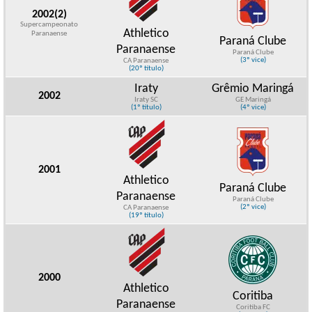
2002(2)
Supercampeonato
Athletico
Paranaense
Paraná Clube
Paranaense
Paraná Clube
(3º vice)
CA Paranaense
(20º título)
Iraty
Grêmio Maringá
2002
Iraty SC
GE Maringá
(1º título)
(4º vice)
2001
Athletico
Paraná Clube
Paranaense
Paraná Clube
(2º vice)
CA Paranaense
(19º título)
2000
Athletico
Coritiba
Paranaense
Coritiba FC