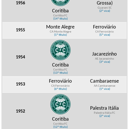
Grossa)
1956
Guarani SC
Coritiba
(2º vice)
Coritiba FC
(14º título)
Monte Alegre
Ferroviário
1955
CA Monte Alegre
CA Ferroviário
(1º título)
(5º vice)
Jacarezinho
1954
AE Jacarezinho
(3º vice)
Coritiba
Coritiba FC
(13º título)
Ferroviário
Cambaraense
1953
CA Ferroviário
AA Cambaraense
(6º título)
(1º vice)
Palestra Itália
1952
Palestra Itália FC
(2º vice)
Coritiba
Coritiba FC
(12º título)