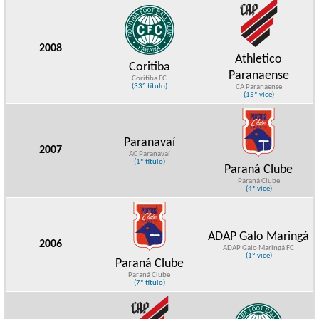
2008
Athletico
Coritiba
Paranaense
Coritiba FC
(33º título)
CA Paranaense
(15º vice)
Paranavaí
2007
AC Paranavaí
(1º título)
Paraná Clube
Paraná Clube
(4º vice)
ADAP Galo Maringá
2006
ADAP Galo Maringá FC
(1º vice)
Paraná Clube
Paraná Clube
(7º título)