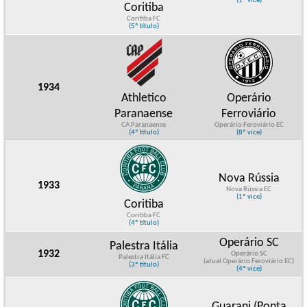
(1º vice)
Coritiba
Coritiba FC
(5º título)
1934
Athletico
Operário
Paranaense
Ferroviário
CA Paranaense
Operário Feroviário EC
(4º título)
(8º vice)
Nova Rússia
1933
Nova Rússia EC
(1º vice)
Coritiba
Coritiba FC
(4º título)
Operário SC
Palestra Itália
1932
Operário SC
Palestra Itália FC
(atual Operário Feroviário EC)
(3º título)
(4º vice)
Guarani (Ponta