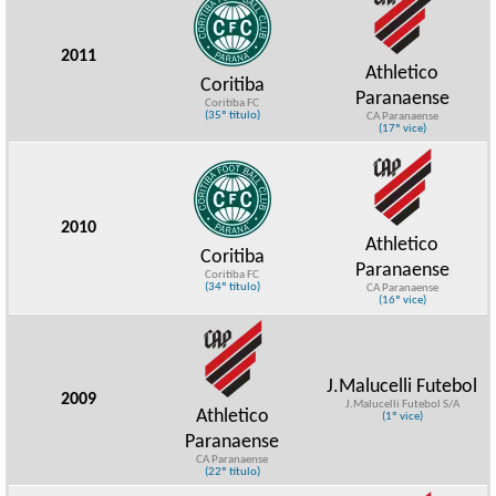
2011
Athletico
Coritiba
Paranaense
Coritiba FC
(35º título)
CA Paranaense
(17º vice)
2010
Athletico
Coritiba
Paranaense
Coritiba FC
(34º título)
CA Paranaense
(16º vice)
J.Malucelli Futebol
2009
J.Malucelli Futebol S/A
Athletico
(1º vice)
Paranaense
CA Paranaense
(22º título)