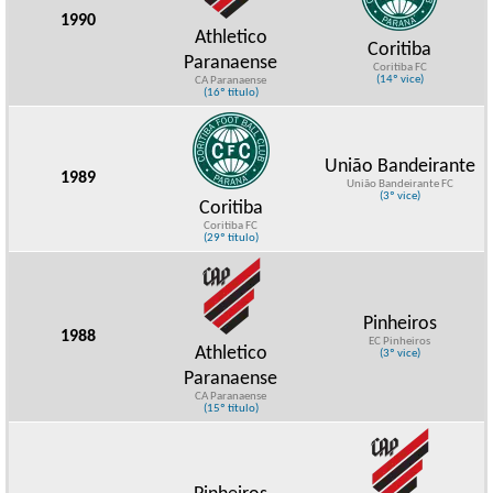
1990
Athletico
Coritiba
Paranaense
Coritiba FC
(14º vice)
CA Paranaense
(16º título)
União Bandeirante
1989
União Bandeirante FC
(3º vice)
Coritiba
Coritiba FC
(29º título)
Pinheiros
1988
EC Pinheiros
Athletico
(3º vice)
Paranaense
CA Paranaense
(15º título)