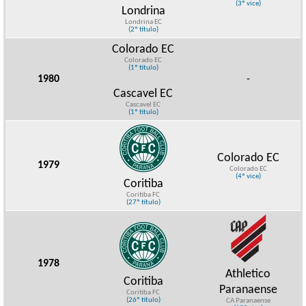
(3º vice)
Londrina
Londrina EC
(2º título)
Colorado EC
Colorado EC
(1º título)
1980
-
Cascavel EC
Cascavel EC
(1º título)
Colorado EC
1979
Colorado EC
(4º vice)
Coritiba
Coritiba FC
(27º título)
1978
Athletico
Coritiba
Paranaense
Coritiba FC
(26º título)
CA Paranaense