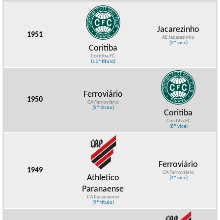
Jacarezinho
1951
AE Jacarezinho
(2º vice)
Coritiba
Coritiba FC
(11º título)
Ferroviário
1950
CA Ferroviário
(5º título)
Coritiba
Coritiba FC
(8º vice)
Ferroviário
1949
CA Ferroviário
Athletico
(4º vice)
Paranaense
CA Paranaense
(9º título)