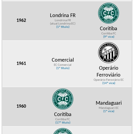
Londrina FR
1962
Londrina FR
(atual Londrina EC)
(1º título)
Coritiba
Coritiba FC
(9º vice)
Comercial
1961
EC Comercial
Operário
(1º título)
Ferroviário
Operário Feroviário EC
(14º vice)
Mandaguari
1960
Mandaguari EC
(1º vice)
Coritiba
Coritiba FC
(17º título)