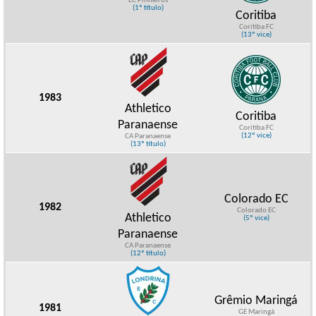
EC Pinheiros
(1º título)
Coritiba
Coritiba FC
(13º vice)
1983
Athletico
Coritiba
Paranaense
Coritiba FC
(12º vice)
CA Paranaense
(13º título)
Colorado EC
1982
Colorado EC
Athletico
(5º vice)
Paranaense
CA Paranaense
(12º título)
Grêmio Maringá
1981
GE Maringá