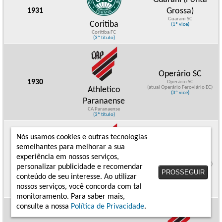
Grossa)
1931
Guarani SC
Coritiba
(1º vice)
Coritiba FC
(3º título)
Operário SC
1930
Operário SC
(atual Operário Feroviário EC)
Athletico
(3º vice)
Paranaense
CA Paranaense
(3º título)
Nós usamos cookies e outras tecnologias
semelhantes para melhorar a sua
Operário SC
experiência em nossos serviços,
1929
Operário SC
(atual Operário Feroviário EC)
Athletico
personalizar publicidade e recomendar
(2º vice)
PROSSEGUIR
conteúdo de seu interesse. Ao utilizar
Paranaense
nossos serviços, você concorda com tal
CA Paranaense
(2º título)
monitoramento. Para saber mais,
consulte a nossa
Política de Privacidade
.