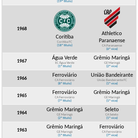
(19º título)
1968
Athletico
Coritiba
Paranaense
Coritiba FC
(18º título)
CA Paranaense
(6º vice)
Água Verde
Grêmio Maringá
1967
EC Água Verde
GE Maringá
(1º título)
(2º vice)
Ferroviário
União Bandeirante
1966
CA Ferroviário
União Bandeirante FC
(8º título)
(1º vice)
Ferroviário
Grêmio Maringá
1965
CA Ferroviário
GE Maringá
(7º título)
(1º vice)
Grêmio Maringá
Seleto
1964
GE Maringá
CA Seleto
(2º título)
(1º vice)
Grêmio Maringá
Ferroviário
1963
GE Maringá
CA Ferroviário
(1º título)
(7º vice)