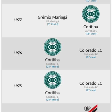
(10º vice)
Grêmio Maringá
1977
GE Maringá
(3º título)
Coritiba
Coritiba FC
(11º vice)
Colorado EC
1976
Colorado EC
(3º vice)
Coritiba
Coritiba FC
(25º título)
Colorado EC
1975
Colorado EC
(2º vice)
Coritiba
Coritiba FC
(24º título)