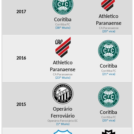
2017
Athletico
Coritiba
Paranaense
Coritiba FC
(38º título)
CA Paranaense
(20º vice)
2016
Athletico
Coritiba
Paranaense
Coritiba FC
(21º vice)
CA Paranaense
(23º título)
2015
Operário
Coritiba
Ferroviário
Coritiba FC
(20º vice)
Operário Feroviário EC
(1º título)