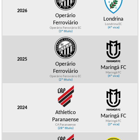
2026
Operário
Londrina
Ferroviário
Londrina EC
(4º vice)
Operário Feroviário EC
(3º título)
2025
Operário
Maringá FC
Ferroviário
Maringá FC
(4º vice)
Operário Feroviário EC
(2º título)
2024
Athletico
Maringá FC
Paranaense
Maringá FC
(3º vice)
CA Paranaense
(28º título)