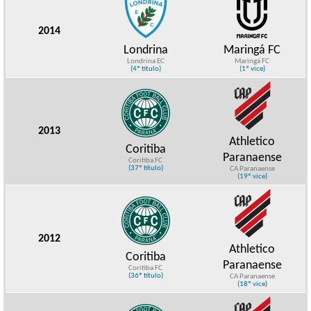
2014
Londrina
Maringá FC
Londrina EC
Maringá FC
(4º título)
(1º vice)
2013
Athletico
Coritiba
Paranaense
Coritiba FC
(37º título)
CA Paranaense
(19º vice)
2012
Athletico
Coritiba
Paranaense
Coritiba FC
(36º título)
CA Paranaense
(18º vice)