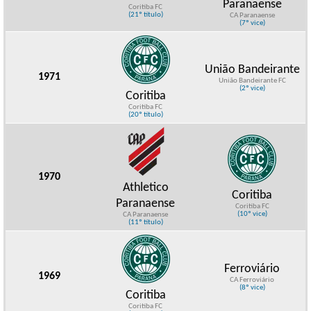
Paranaense
Coritiba FC
(21º título)
CA Paranaense
(7º vice)
União Bandeirante
1971
União Bandeirante FC
(2º vice)
Coritiba
Coritiba FC
(20º título)
1970
Athletico
Coritiba
Paranaense
Coritiba FC
(10º vice)
CA Paranaense
(11º título)
Ferroviário
1969
CA Ferroviário
(8º vice)
Coritiba
Coritiba FC