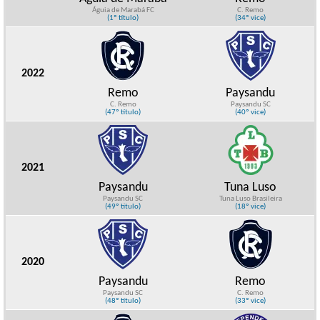
Águia de Marabá FC
C. Remo
(1º título)
(34º vice)
2022
Remo
Paysandu
C. Remo
Paysandu SC
(47º título)
(40º vice)
2021
Paysandu
Tuna Luso
Paysandu SC
Tuna Luso Brasileira
(49º título)
(18º vice)
2020
Paysandu
Remo
Paysandu SC
C. Remo
(48º título)
(33º vice)