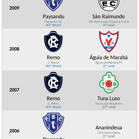
2009
Paysandu
São Raimundo
Paysandu SC
São Raimundo Esporte Clube
(43º título)
(1º vice)
2008
Remo
Águia de Marabá
C. Remo
Águia de Marabá FC
(42º título)
(1º vice)
2007
Remo
Tuna Luso
C. Remo
Tuna Luso Brasileira
(41º título)
(17º vice)
Ananindeua
2006
CM Ananindeua
(1º vice)