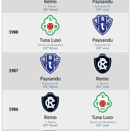
Remo
Paysandu
C. Remo
Paysandu SC
(30º título)
(29º vice)
1988
Tuna Luso
Paysandu
Tuna Luso Brasileira
Paysandu SC
(10º título)
(28º vice)
1987
Paysandu
Remo
Paysandu SC
C. Remo
(35º título)
(26º vice)
1986
Remo
Tuna Luso
C. Remo
Tuna Luso Brasileira
(29º título)
(12º vice)