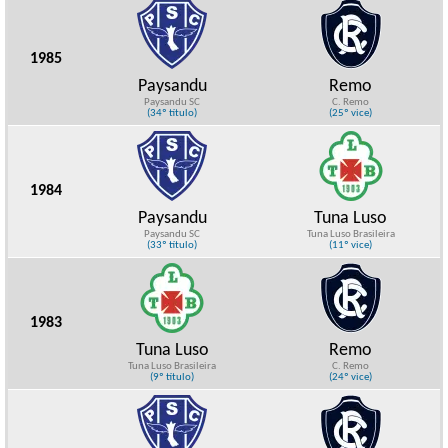
1985
Paysandu
Remo
Paysandu SC
C. Remo
(34º título)
(25º vice)
1984
Paysandu
Tuna Luso
Paysandu SC
Tuna Luso Brasileira
(33º título)
(11º vice)
1983
Tuna Luso
Remo
Tuna Luso Brasileira
C. Remo
(9º título)
(24º vice)