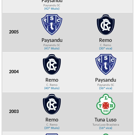
Paysandu
Paysandu SC
(42º título)
2005
Paysandu
Remo
Paysandu SC
C. Remo
(41º título)
(30º vice)
2004
Remo
Paysandu
C. Remo
Paysandu SC
(40º título)
(36º vice)
2003
Remo
Tuna Luso
C. Remo
Tuna Luso Brasileira
(39º título)
(16º vice)