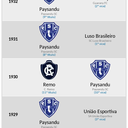
1932
Guarany FC
(2º vice)
Paysandu
Paysandu SC
(9º título)
Luso Brasileiro
1931
SC Luso Brasileiro
(1º vice)
Paysandu
Paysandu SC
(8º título)
1930
Remo
Paysandu
C. Remo
Paysandu SC
(11º título)
(10º vice)
União Esportiva
1929
SA União Esportiva
(3º vice)
Paysandu
Paysandu SC