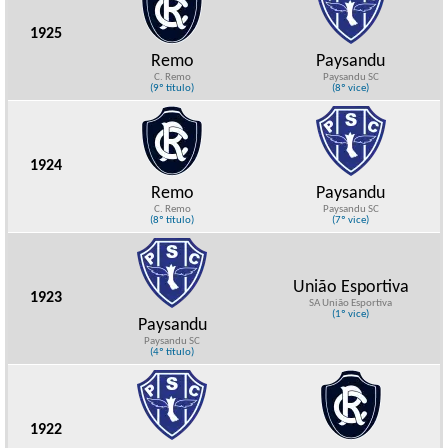
1925
Remo
Paysandu
C. Remo
Paysandu SC
(9º título)
(8º vice)
1924
Remo
Paysandu
C. Remo
Paysandu SC
(8º título)
(7º vice)
União Esportiva
1923
SA União Esportiva
(1º vice)
Paysandu
Paysandu SC
(4º título)
1922