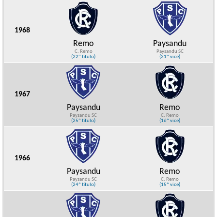
1968
Remo
Paysandu
C. Remo
Paysandu SC
(22º título)
(21º vice)
1967
Paysandu
Remo
Paysandu SC
C. Remo
(25º título)
(16º vice)
1966
Paysandu
Remo
Paysandu SC
C. Remo
(24º título)
(15º vice)