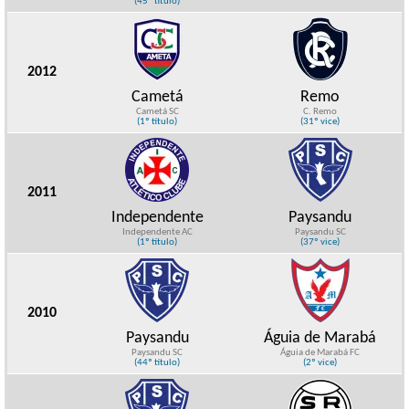
(45º título)
2012
Cametá
Remo
Cametá SC
C. Remo
(1º título)
(31º vice)
2011
Independente
Paysandu
Independente AC
Paysandu SC
(1º título)
(37º vice)
2010
Paysandu
Águia de Marabá
Paysandu SC
Águia de Marabá FC
(44º título)
(2º vice)