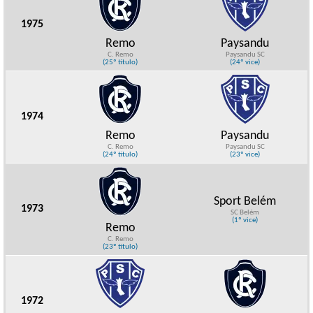
1975
Remo
Paysandu
C. Remo
Paysandu SC
(25º título)
(24º vice)
1974
Remo
Paysandu
C. Remo
Paysandu SC
(24º título)
(23º vice)
Sport Belém
1973
SC Belém
(1º vice)
Remo
C. Remo
(23º título)
1972