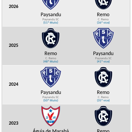
2026
Paysandu
Remo
Paysandu SC
C. Remo
(51º título)
(36º vice)
2025
Remo
Paysandu
C. Remo
Paysandu SC
(48º título)
(41º vice)
2024
Paysandu
Remo
Paysandu SC
C. Remo
(50º título)
(35º vice)
2023
Águia de Marabá
Remo