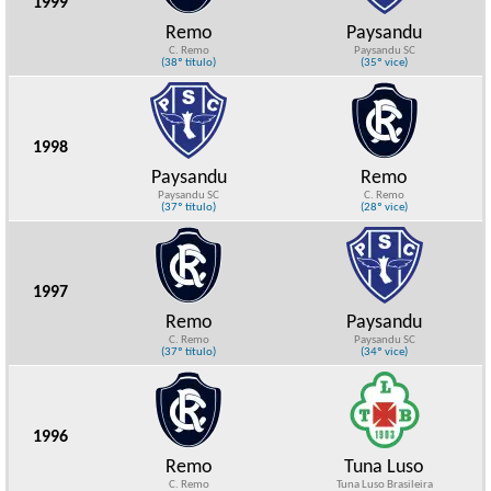
1999
Remo
Paysandu
C. Remo
Paysandu SC
(38º título)
(35º vice)
1998
Paysandu
Remo
Paysandu SC
C. Remo
(37º título)
(28º vice)
1997
Remo
Paysandu
C. Remo
Paysandu SC
(37º título)
(34º vice)
1996
Remo
Tuna Luso
C. Remo
Tuna Luso Brasileira