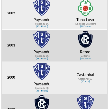
2002
Paysandu
Tuna Luso
Paysandu SC
Tuna Luso Brasileira
(40º título)
(15º vice)
2001
Paysandu
Remo
Paysandu SC
C. Remo
(39º título)
(29º vice)
Castanhal
2000
Castanhal EC
(1º vice)
Paysandu
Paysandu SC
(38º título)