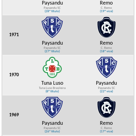
Paysandu
Remo
Paysandu SC
C. Remo
(28º título)
(19º vice)
1971
Paysandu
Remo
Paysandu SC
C. Remo
(27º título)
(18º vice)
1970
Tuna Luso
Paysandu
Tuna Luso Brasileira
Paysandu SC
(8º título)
(22º vice)
1969
Paysandu
Remo
Paysandu SC
C. Remo
(26º título)
(17º vice)