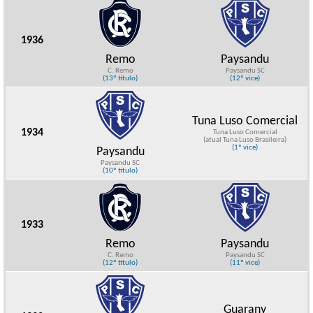
1936
Remo
Paysandu
C. Remo
Paysandu SC
(13º título)
(12º vice)
Tuna Luso Comercial
1934
Tuna Luso Comercial
(atual Tuna Luso Brasileira)
(1º vice)
Paysandu
Paysandu SC
(10º título)
1933
Remo
Paysandu
C. Remo
Paysandu SC
(12º título)
(11º vice)
Guarany