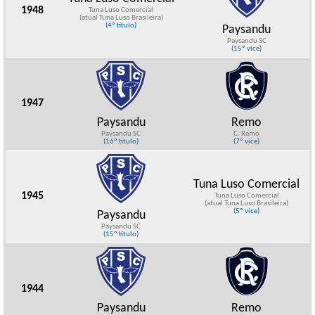
1948
Tuna Luso Comercial
(atual Tuna Luso Brasileira)
(4º título)
Paysandu
Paysandu SC
(15º vice)
1947
Paysandu
Remo
Paysandu SC
C. Remo
(16º título)
(7º vice)
Tuna Luso Comercial
1945
Tuna Luso Comercial
(atual Tuna Luso Brasileira)
(5º vice)
Paysandu
Paysandu SC
(15º título)
1944
Paysandu
Remo