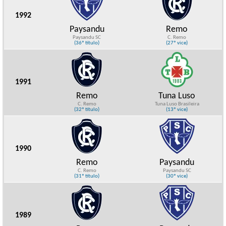
1992
Paysandu
Remo
Paysandu SC
C. Remo
(36º título)
(27º vice)
1991
Remo
Tuna Luso
C. Remo
Tuna Luso Brasileira
(32º título)
(13º vice)
1990
Remo
Paysandu
C. Remo
Paysandu SC
(31º título)
(30º vice)
1989