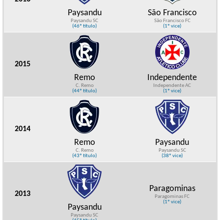
Paysandu
São Francisco
Paysandu SC
São Francisco FC
(46º título)
(1º vice)
2015
Remo
Independente
C. Remo
Independente AC
(44º título)
(1º vice)
2014
Remo
Paysandu
C. Remo
Paysandu SC
(43º título)
(38º vice)
Paragominas
2013
Paragominas FC
(1º vice)
Paysandu
Paysandu SC