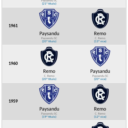
Paysandu SC
(21º título)
1961
Paysandu
Remo
Paysandu SC
C. Remo
(20º título)
(13º vice)
1960
Remo
Paysandu
C. Remo
Paysandu SC
(20º título)
(20º vice)
1959
Paysandu
Remo
Paysandu SC
C. Remo
(19º título)
(12º vice)