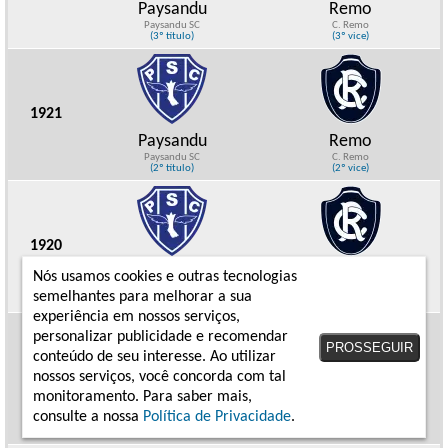
Paysandu
Remo
Paysandu SC
C. Remo
(3º título)
(3º vice)
1921
Paysandu
Remo
Paysandu SC
C. Remo
(2º título)
(2º vice)
1920
Paysandu
Remo
Nós usamos cookies e outras tecnologias
Paysandu SC
C. Remo
semelhantes para melhorar a sua
(1º título)
(1º vice)
experiência em nossos serviços,
personalizar publicidade e recomendar
PROSSEGUIR
conteúdo de seu interesse. Ao utilizar
nossos serviços, você concorda com tal
1919
monitoramento. Para saber mais,
Remo
Paysandu
consulte a nossa
Política de Privacidade
.
C. Remo
Paysandu SC
(7º título)
(6º vice)