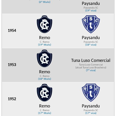
(6º título)
Paysandu
Paysandu SC
(19º vice)
1954
Remo
Paysandu
C. Remo
Paysandu SC
(19º título)
(18º vice)
Tuna Luso Comercial
1953
Tuna Luso Comercial
(atual Tuna Luso Brasileira)
(7º vice)
Remo
C. Remo
(18º título)
1952
Remo
Paysandu
C. Remo
Paysandu SC
(17º título)
(17º vice)