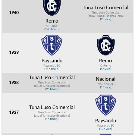
Tuna Luso Comercial
1940
Tuna Luso Comercial
(atual Tuna Luso Brasileira)
(2º vice)
Remo
C. Remo
(14º título)
1939
Paysandu
Remo
Paysandu SC
C. Remo
(11º título)
(5º vice)
Tuna Luso Comercial
Nacional
1938
Tuna Luso Comercial
Nacional AC
(atual Tuna Luso Brasileira)
(1º vice)
(2º título)
Tuna Luso Comercial
1937
Tuna Luso Comercial
(atual Tuna Luso Brasileira)
(1º título)
Paysandu
Paysandu SC
(13º vice)