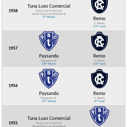
Tuna Luso Comercial
1958
Tuna Luso Comercial
(atual Tuna Luso Brasileira)
(7º título)
Remo
C. Remo
(11º vice)
1957
Paysandu
Remo
Paysandu SC
C. Remo
(18º título)
(10º vice)
1956
Paysandu
Remo
Paysandu SC
C. Remo
(17º título)
(9º vice)
Tuna Luso Comercial
1955
Tuna Luso Comercial
(atual Tuna Luso Brasileira)