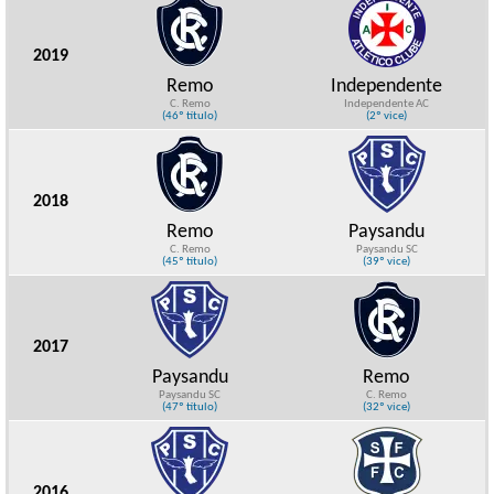
2019
Remo
Independente
C. Remo
Independente AC
(46º título)
(2º vice)
2018
Remo
Paysandu
C. Remo
Paysandu SC
(45º título)
(39º vice)
2017
Paysandu
Remo
Paysandu SC
C. Remo
(47º título)
(32º vice)
2016