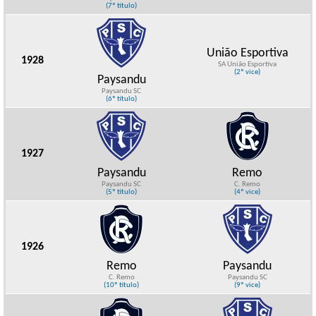
(7º título)
União Esportiva
1928
SA União Esportiva
(2º vice)
Paysandu
Paysandu SC
(6º título)
1927
Paysandu
Remo
Paysandu SC
C. Remo
(5º título)
(4º vice)
1926
Remo
Paysandu
C. Remo
Paysandu SC
(10º título)
(9º vice)