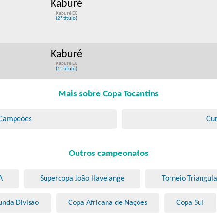
Kaburé
Kaburé EC
(2º título)
Kaburé
Kaburé EC
(1º título)
Mais sobre Copa Tocantins
 Campeões
Cur
Outros campeonatos
A
Supercopa João Havelange
Torneio Triangula
unda Divisão
Copa Africana de Nações
Copa Sul