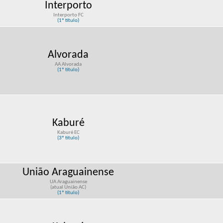
Interporto
Interporto FC
(1º título)
Alvorada
AA Alvorada
(1º título)
Kaburé
Kaburé EC
(3º título)
União Araguainense
UA Araguainense
(atual União AC)
(1º título)