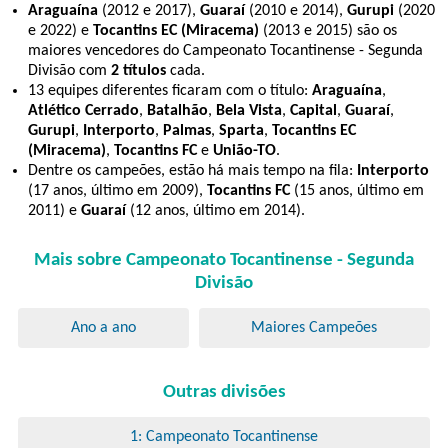
Araguaína
(2012 e 2017),
Guaraí
(2010 e 2014),
Gurupi
(2020
e 2022) e
Tocantins EC (Miracema)
(2013 e 2015) são os
maiores vencedores do Campeonato Tocantinense - Segunda
Divisão com
2 títulos
cada.
13 equipes diferentes ficaram com o título:
Araguaína
,
Atlético Cerrado
,
Batalhão
,
Bela Vista
,
Capital
,
Guaraí
,
Gurupi
,
Interporto
,
Palmas
,
Sparta
,
Tocantins EC
(Miracema)
,
Tocantins FC
e
União-TO
.
Dentre os campeões, estão há mais tempo na fila:
Interporto
(17 anos, último em 2009),
Tocantins FC
(15 anos, último em
2011) e
Guaraí
(12 anos, último em 2014).
Mais sobre Campeonato Tocantinense - Segunda
Divisão
Ano a ano
Maiores Campeões
Outras divisões
1: Campeonato Tocantinense