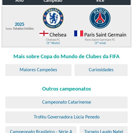
Ano
Campeão
Vice
2025
Sede:
Estados Unidos
Chelsea
Paris Saint Germain
Chelsea FC
Paris Saint-Germain FC
(1º título)
(1º vice)
Mais sobre Copa do Mundo de Clubes da FIFA
Maiores Campeões
Curiosidades
Outros campeonatos
Campeonato Catarinense
Troféu Governadora Lúcia Penedo
Campeonato Brasileiro - Série A
Torneio Laudo Natel