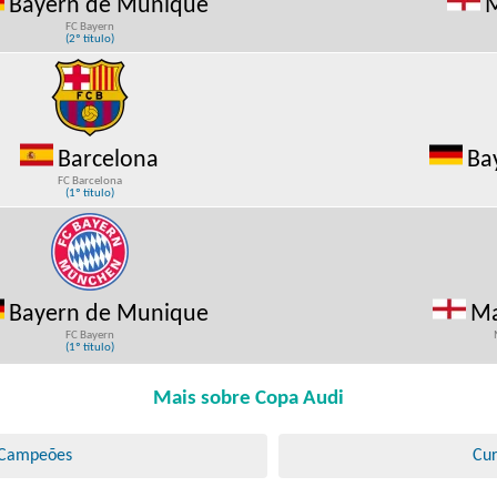
Bayern de Munique
M
FC Bayern
(2º título)
Barcelona
Ba
FC Barcelona
(1º título)
Bayern de Munique
Ma
FC Bayern
(1º título)
Mais sobre Copa Audi
 Campeões
Cur