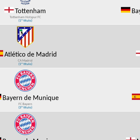
Tottenham
Ba
Tottenham Hotspur FC
(1º título)
Atlético de Madrid
CA Madrid
(1º título)
Bayern de Munique
FC Bayern
(3º título)