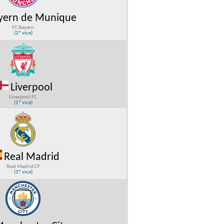
yern de Munique
FC Bayern
(2º vice)
Liverpool
Liverpool FC
(1º vice)
Real Madrid
Real Madrid CF
(1º vice)