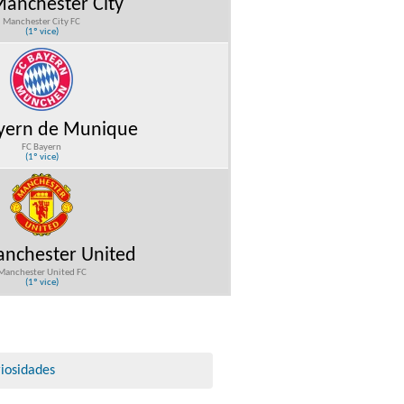
anchester City
Manchester City FC
(1º vice)
yern de Munique
FC Bayern
(1º vice)
nchester United
Manchester United FC
(1º vice)
iosidades