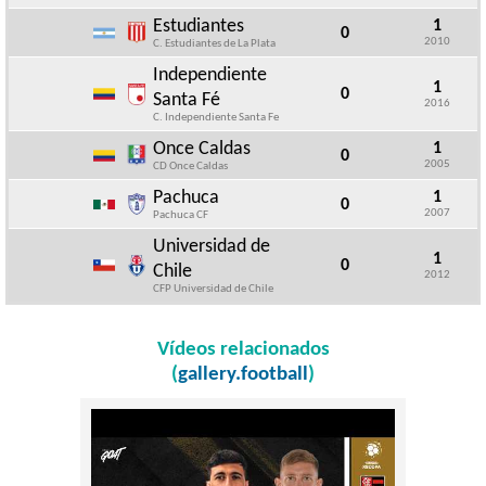
Estudiantes
1
0
2010
C. Estudiantes de La Plata
Independiente
1
0
Santa Fé
2016
C. Independiente Santa Fe
Once Caldas
1
0
2005
CD Once Caldas
Pachuca
1
0
2007
Pachuca CF
Universidad de
1
0
Chile
2012
CFP Universidad de Chile
Vídeos relacionados
(
gallery.football
)