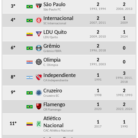
São Paulo
2
2
3º
1993, 1994
2006, 2013
São Paulo FC
Internacional
2
1
4º
2007, 2011
2009
SC Internacional
LDU Quito
2
1
2009, 2010
2024
LDU Quito
Grêmio
2
6º
0
1996, 2018
Grêmio FBPA
Olimpia
2
0
1991, 2003
C. Olimpia
3
Independiente
1
8º
1996, 2011,
1995
CA Independiente
2018
Cruzeiro
1
2
9º
1998
1992, 1993
Cruzeiro EC
Flamengo
1
2
2020
2023, 2026
CR Flamengo
Atlético
1
1
11º
Nacional
2017
1990
CAC Atlético Nacional