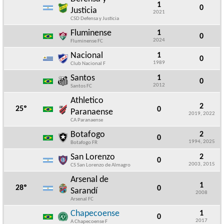
1
0
Justicia
2021
CSD Defensa y Justicia
Fluminense
1
0
2024
Fluminense FC
Nacional
1
0
1989
Club Nacional F
Santos
1
0
2012
Santos FC
Athletico
2
25º
0
Paranaense
2019, 2022
CA Paranaense
Botafogo
2
0
1994, 2025
Botafogo FR
San Lorenzo
2
0
2003, 2015
CS San Lorenzo de Almagro
Arsenal de
1
28º
0
Sarandí
2008
Arsenal FC
Chapecoense
1
0
2017
A Chapecoense F