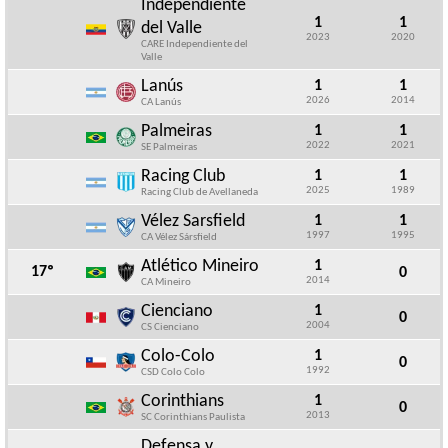
Independiente
1
1
del Valle
2023
2020
CARE Independiente del
Valle
Lanús
1
1
2026
2014
CA Lanús
Palmeiras
1
1
2022
2021
SE Palmeiras
Racing Club
1
1
2025
1989
Racing Club de Avellaneda
Vélez Sarsfield
1
1
1997
1995
CA Vélez Sársfield
Atlético Mineiro
1
17º
0
2014
CA Mineiro
Cienciano
1
0
2004
CS Cienciano
Colo-Colo
1
0
1992
CSD Colo Colo
Corinthians
1
0
2013
SC Corinthians Paulista
Defensa y