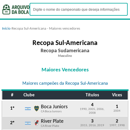
Início
›
Recopa Sul-Americana - Maiores vencedores
Recopa Sul-Americana
Recopa Sudamericana
Masculino
Maiores Vencedores
Maiores campeões da Recopa Sul-Americana
#
Clube
Títulos
Vices
4
Boca Juniors
1
1º
1990, 2005, 2006,
2004
CA Boca Juniors
2008
River Plate
3
2
2º
2015, 2016, 2019
1997, 1998
CA River Plate