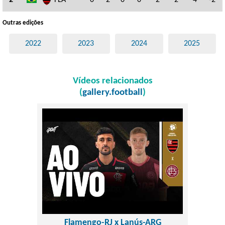
2º
FLA
0
2
0
0
2
2
4
-2
Outras edições
2022
2023
2024
2025
Vídeos relacionados
(
gallery.football
)
Flamengo-RJ x Lanús-ARG