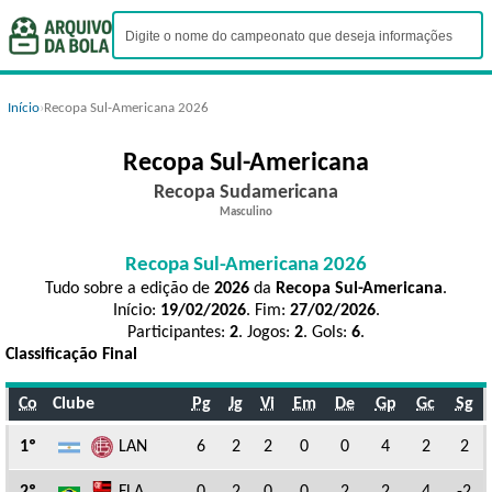
Início
›
Recopa Sul-Americana 2026
Recopa Sul-Americana
Recopa Sudamericana
Masculino
Recopa Sul-Americana 2026
Tudo sobre a edição de
2026
da
Recopa Sul-Americana
.
Início:
19/02/2026
. Fim:
27/02/2026
.
Participantes:
2
. Jogos:
2
. Gols:
6
.
Classificação Final
Co
Clube
Pg
Jg
Vi
Em
De
Gp
Gc
Sg
1º
LAN
6
2
2
0
0
4
2
2