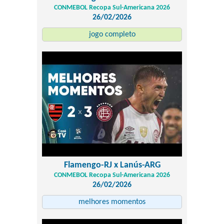
CONMEBOL Recopa Sul-Americana 2026
26/02/2026
jogo completo
Flamengo-RJ x Lanús-ARG
CONMEBOL Recopa Sul-Americana 2026
26/02/2026
melhores momentos