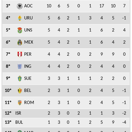
3º
AOC
10
6
5
0
1
17
10
7
4º
URU
5
6
2
1
3
4
5
-1
5º
UNS
5
4
2
1
1
6
2
4
6º
MEX
5
4
2
1
1
6
4
2
7º
PER
4
4
2
0
2
9
9
0
8º
ING
4
4
2
0
2
4
4
0
9º
SUE
3
3
1
1
1
2
2
0
10º
BEL
2
3
1
0
2
4
5
-1
11º
ROM
2
3
1
0
2
4
5
-1
12º
ISR
2
3
0
2
1
1
3
-2
13º
BUL
1
3
0
1
2
5
9
-4