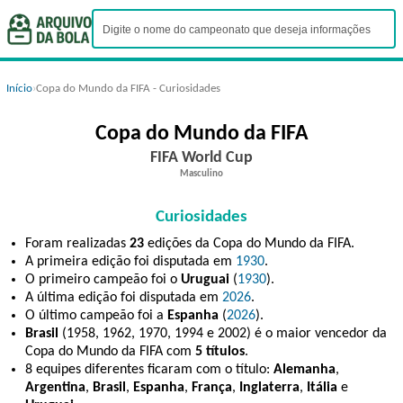
Início
›
Copa do Mundo da FIFA - Curiosidades
Copa do Mundo da FIFA
FIFA World Cup
Masculino
Curiosidades
Foram realizadas
23
edições da Copa do Mundo da FIFA.
A primeira edição foi disputada em
1930
.
O primeiro campeão foi o
Uruguai
(
1930
).
A última edição foi disputada em
2026
.
O último campeão foi a
Espanha
(
2026
).
Brasil
(1958, 1962, 1970, 1994 e 2002) é o maior vencedor da
Copa do Mundo da FIFA com
5 títulos
.
8 equipes diferentes ficaram com o título:
Alemanha
,
Argentina
,
Brasil
,
Espanha
,
França
,
Inglaterra
,
Itália
e