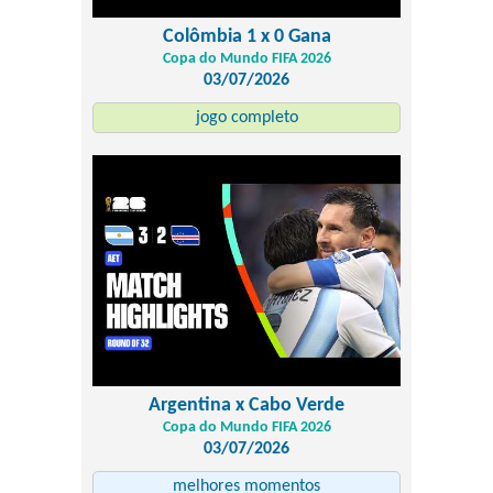
Colômbia 1 x 0 Gana
Copa do Mundo FIFA 2026
03/07/2026
jogo completo
Argentina x Cabo Verde
Copa do Mundo FIFA 2026
03/07/2026
melhores momentos