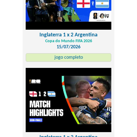
Inglaterra 1 x 2 Argentina
Copa do Mundo FIFA 2026
15/07/2026
jogo completo