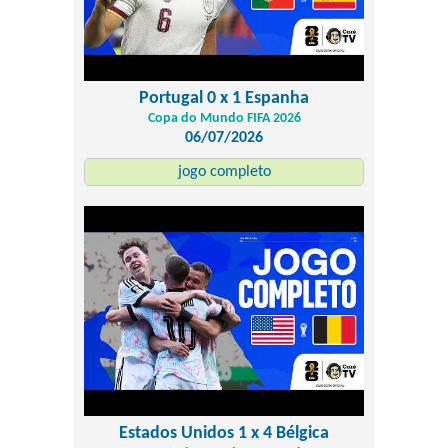
Portugal 0 x 1 Espanha
Copa do Mundo FIFA 2026
06/07/2026
jogo completo
Estados Unidos 1 x 4 Bélgica