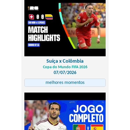
Suíça x Colômbia
Copa do Mundo FIFA 2026
07/07/2026
melhores momentos