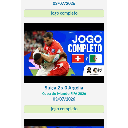
03/07/2026
jogo completo
Suíça 2 x 0 Argélia
Copa do Mundo FIFA 2026
03/07/2026
jogo completo