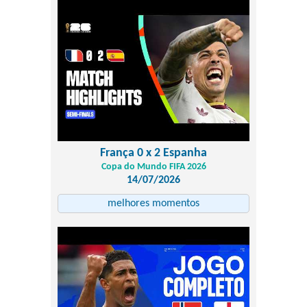
França 0 x 2 Espanha
Copa do Mundo FIFA 2026
14/07/2026
melhores momentos