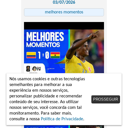
03/07/2026
melhores momentos
Nós usamos cookies e outras tecnologias
semelhantes para melhorar a sua
Colômbia 1 x 0 Gana
experiência em nossos serviços,
Copa do Mundo FIFA 2026
personalizar publicidade e recomendar
03/07/2026
PROSSEGUIR
conteúdo de seu interesse. Ao utilizar
nossos serviços, você concorda com tal
melhores momentos
monitoramento. Para saber mais,
consulte a nossa
Política de Privacidade
.