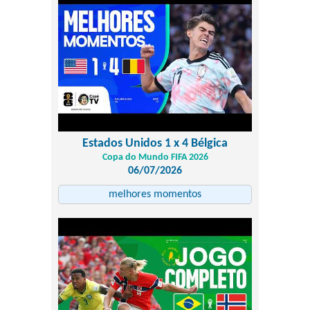
Estados Unidos 1 x 4 Bélgica
Copa do Mundo FIFA 2026
06/07/2026
melhores momentos