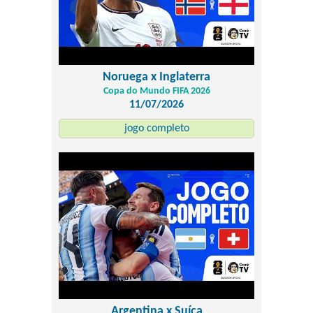
Noruega x Inglaterra
Copa do Mundo FIFA 2026
11/07/2026
jogo completo
Argentina x Suíça