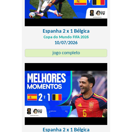
Espanha 2 x 1 Bélgica
Copa do Mundo FIFA 2026
10/07/2026
jogo completo
Espanha 2 x 1 Bélgica