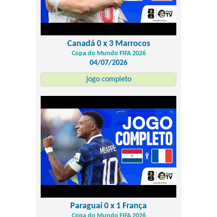
Canadá 0 x 3 Marrocos
Copa do Mundo FIFA 2026
04/07/2026
jogo completo
Paraguai 0 x 1 França
Copa do Mundo FIFA 2026