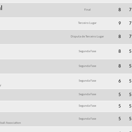
l
8
7
Final
9
7
Terceiro Lugar
8
7
Disputa de Terceiro Lugar
8
5
Segunda Fase
8
5
Segunda Fase
6
5
Segunda Fase
у
5
5
Segunda Fase
5
5
Segunda Fase
5
5
Segunda Fase
ball Association