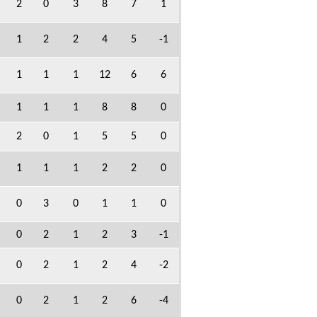
2
0
3
8
7
1
1
2
2
4
5
-1
1
1
1
12
6
6
1
1
1
8
8
0
2
0
1
5
5
0
1
1
1
2
2
0
0
3
0
1
1
0
0
2
1
2
3
-1
0
2
1
2
4
-2
0
2
1
2
6
-4