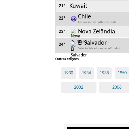
Kuwait
21º
Chile
22º
Federación de Fútbol de Chile
Nova Zelândia
23º
El Salvador
24º
Seleção Salvadorenha de Futebol
Outras edições
1930
1934
1938
1950
2002
2006