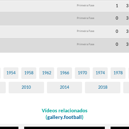
1
3
Primeira Fase
0
3
Primeira Fase
0
3
Primeira Fase
0
3
Primeira Fase
1954
1958
1962
1966
1970
1974
1978
2010
2014
2018
Vídeos relacionados
(
gallery.football
)