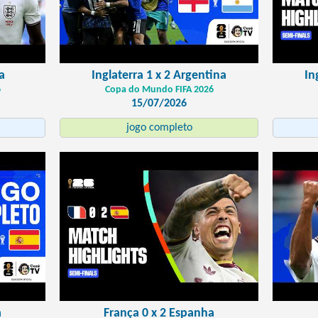
a
Inglaterra 1 x 2 Argentina
In
6
Copa do Mundo FIFA 2026
15/07/2026
jogo completo
a
França 0 x 2 Espanha