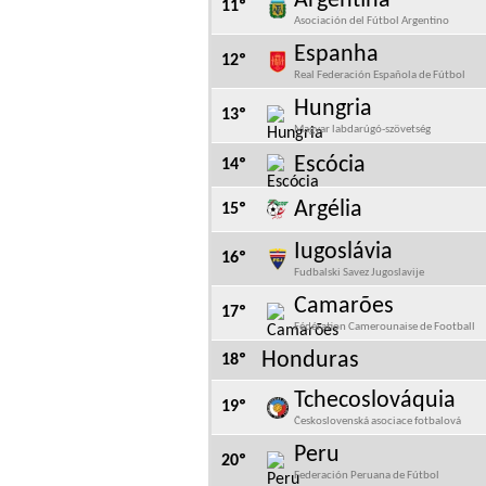
Argentina
11º
Asociación del Fútbol Argentino
Espanha
12º
Real Federación Española de Fútbol
Hungria
13º
Magyar labdarúgó-szövetség
Escócia
14º
Argélia
15º
Iugoslávia
16º
Fudbalski Savez Jugoslavije
Camarões
17º
Fédération Camerounaise de Football
Honduras
18º
Tchecoslováquia
19º
Československá asociace fotbalová
Peru
20º
Federación Peruana de Fútbol