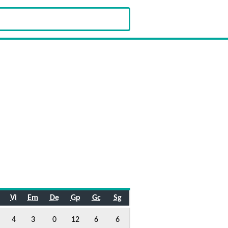
Vi
Em
De
Gp
Gc
Sg
4
3
0
12
6
6