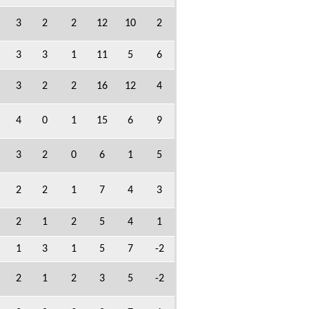
3
2
2
12
10
2
3
3
1
11
5
6
3
2
2
16
12
4
4
0
1
15
6
9
3
2
0
6
1
5
2
2
1
7
4
3
2
1
2
5
4
1
1
3
1
5
7
-2
2
1
2
3
5
-2