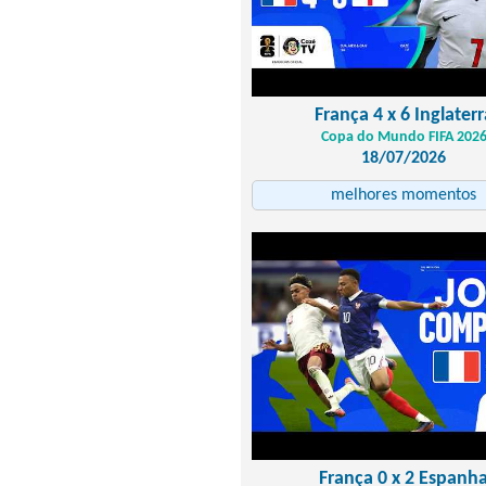
França 4 x 6 Inglaterr
Copa do Mundo FIFA 202
18/07/2026
melhores momentos
França 0 x 2 Espanh