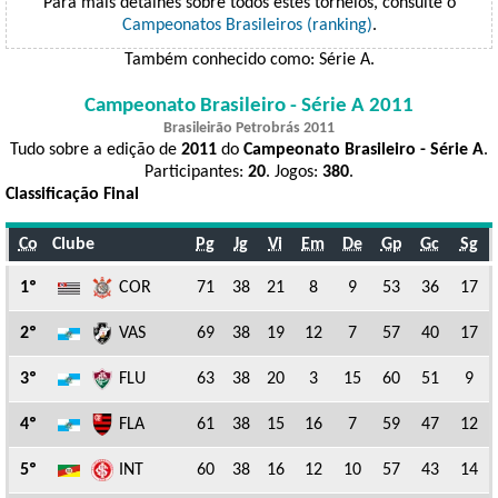
Para mais detalhes sobre todos estes torneios, consulte o
Campeonatos Brasileiros (ranking)
.
Também conhecido como: Série A.
Campeonato Brasileiro - Série A 2011
Brasileirão Petrobrás 2011
Tudo sobre a edição de
2011
do
Campeonato Brasileiro - Série A
.
Participantes:
20
. Jogos:
380
.
Classificação Final
Co
Clube
Pg
Jg
Vi
Em
De
Gp
Gc
Sg
1º
COR
71
38
21
8
9
53
36
17
2º
VAS
69
38
19
12
7
57
40
17
3º
FLU
63
38
20
3
15
60
51
9
4º
FLA
61
38
15
16
7
59
47
12
5º
INT
60
38
16
12
10
57
43
14