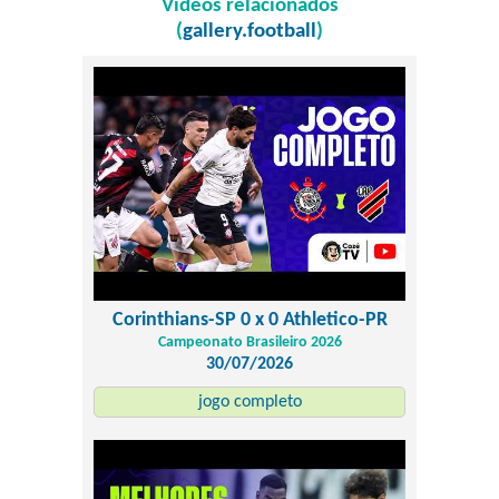
Vídeos relacionados
(
gallery.football
)
Corinthians-SP 0 x 0 Athletico-PR
Campeonato Brasileiro 2026
30/07/2026
jogo completo