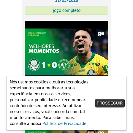
31/05/2026
jogo completo
Nós usamos cookies e outras tecnologias
Palmeiras-SP 1 x 0 Chapecoense-SC
semelhantes para melhorar a sua
experiência em nossos serviços,
Campeonato Brasileiro 2026
personalizar publicidade e recomendar
31/05/2026
PROSSEGUIR
conteúdo de seu interesse. Ao utilizar
melhores momentos
nossos serviços, você concorda com tal
monitoramento. Para saber mais,
consulte a nossa
Política de Privacidade
.