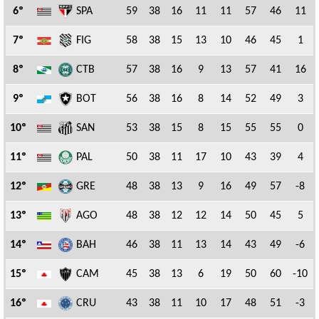
6º
SPA
59
38
16
11
11
57
46
11
7º
FIG
58
38
15
13
10
46
45
1
8º
CTB
57
38
16
9
13
57
41
16
9º
BOT
56
38
16
8
14
52
49
3
10º
SAN
53
38
15
8
15
55
55
0
11º
PAL
50
38
11
17
10
43
39
4
12º
GRE
48
38
13
9
16
49
57
-8
13º
AGO
48
38
12
12
14
50
45
5
14º
BAH
46
38
11
13
14
43
49
-6
15º
CAM
45
38
13
6
19
50
60
-10
16º
CRU
43
38
11
10
17
48
51
-3