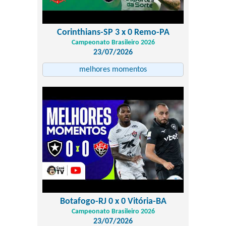
Corinthians-SP 3 x 0 Remo-PA
Campeonato Brasileiro 2026
23/07/2026
melhores momentos
Botafogo-RJ 0 x 0 Vitória-BA
Campeonato Brasileiro 2026
23/07/2026