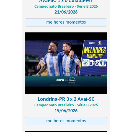
Avaí-SC 1 x 0 Cuiabá-MT
Campeonato Brasileiro - Série B 2026
21/06/2026
melhores momentos
Londrina-PR 3 x 2 Avaí-SC
Campeonato Brasileiro - Série B 2026
15/06/2026
melhores momentos