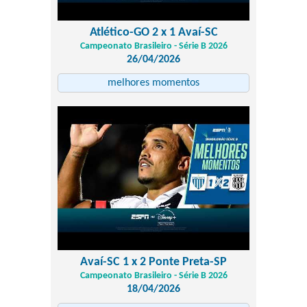
Atlético-GO 2 x 1 Avaí-SC
Campeonato Brasileiro - Série B 2026
26/04/2026
melhores momentos
Avaí-SC 1 x 2 Ponte Preta-SP
Campeonato Brasileiro - Série B 2026
18/04/2026