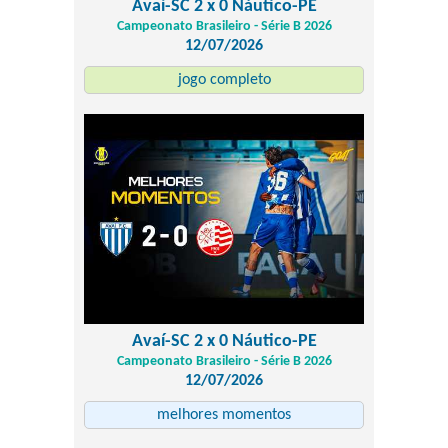
Avaí-SC 2 x 0 Náutico-PE
Campeonato Brasileiro - Série B 2026
12/07/2026
jogo completo
Avaí-SC 2 x 0 Náutico-PE
Campeonato Brasileiro - Série B 2026
12/07/2026
melhores momentos