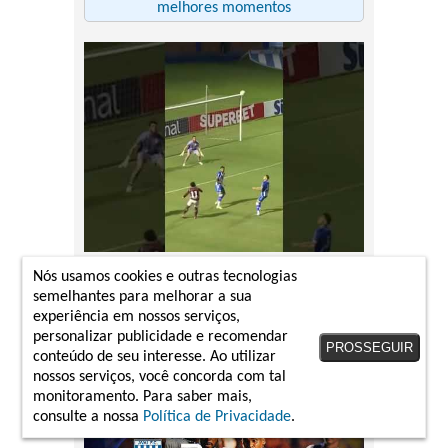
melhores momentos
Avaí-SC 1 x 0 Caxias-RS
Nós usamos cookies e outras tecnologias
Copa Sul-Sudeste 2026
semelhantes para melhorar a sua
15/04/2026
experiência em nossos serviços,
personalizar publicidade e recomendar
melhores momentos
PROSSEGUIR
conteúdo de seu interesse. Ao utilizar
nossos serviços, você concorda com tal
monitoramento. Para saber mais,
consulte a nossa
Política de Privacidade
.