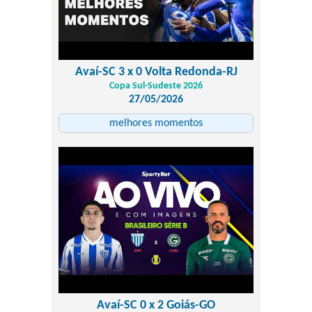
Avaí-SC 3 x 0 Volta Redonda-RJ
Copa Sul-Sudeste 2026
27/05/2026
melhores momentos
Avaí-SC 0 x 2 Goiás-GO