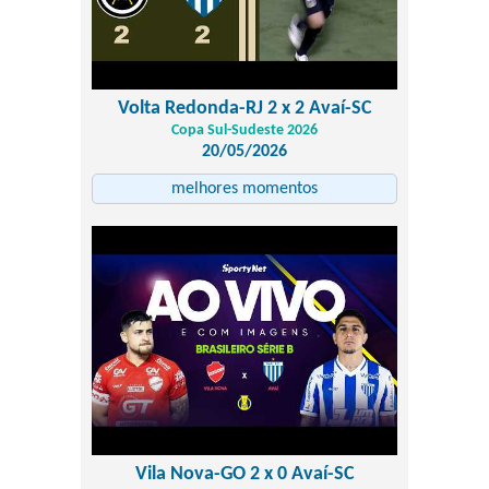
Volta Redonda-RJ 2 x 2 Avaí-SC
Copa Sul-Sudeste 2026
20/05/2026
melhores momentos
Vila Nova-GO 2 x 0 Avaí-SC