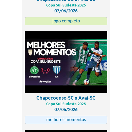
Copa Sul-Sudeste 2026
07/06/2026
jogo completo
Chapecoense-SC x Avaí-SC
Copa Sul-Sudeste 2026
07/06/2026
melhores momentos