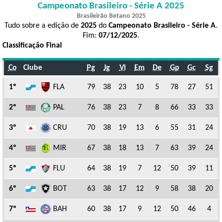
Campeonato Brasileiro - Série A 2025
Brasileirão Betano 2025
Tudo sobre a edição de
2025
do
Campeonato Brasileiro - Série A
.
Fim:
07/12/2025
.
Classificação Final
Co
Clube
Pg
Jg
Vi
Em
De
Gp
Gc
Sg
1º
FLA
79
38
23
10
5
78
27
51
2º
PAL
76
38
23
7
8
66
33
33
3º
CRU
70
38
19
13
6
55
31
24
4º
MIR
67
38
18
13
7
63
39
24
5º
FLU
64
38
19
7
12
50
39
11
6º
BOT
63
38
17
12
9
58
38
20
7º
BAH
60
38
17
9
12
50
46
4