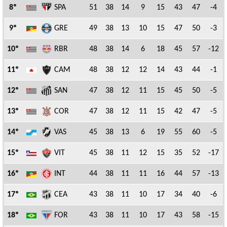
8º
SPA
51
38
14
9
15
43
47
-4
9º
GRE
49
38
13
10
15
47
50
-3
10º
RBR
48
38
14
6
18
45
57
-12
11º
CAM
48
38
12
12
14
43
44
-1
12º
SAN
47
38
12
11
15
45
50
-5
13º
COR
47
38
12
11
15
42
47
-5
14º
VAS
45
38
13
6
19
55
60
-5
15º
VIT
45
38
11
12
15
35
52
-17
16º
INT
44
38
11
11
16
44
57
-13
17º
CEA
43
38
11
10
17
34
40
-6
18º
FOR
43
38
11
10
17
43
58
-15