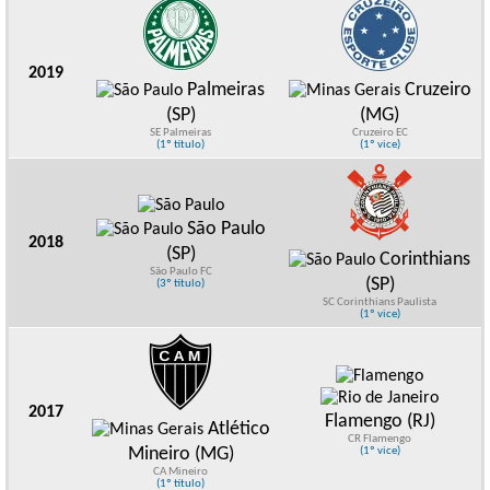
2019
Palmeiras
Cruzeiro
(SP)
(MG)
SE Palmeiras
Cruzeiro EC
(1º título)
(1º vice)
São Paulo
2018
(SP)
Corinthians
São Paulo FC
(SP)
(3º título)
SC Corinthians Paulista
(1º vice)
2017
Flamengo (RJ)
Atlético
CR Flamengo
Mineiro (MG)
(1º vice)
CA Mineiro
(1º título)