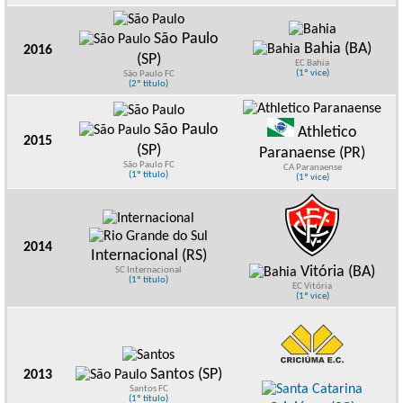
São Paulo
Bahia (BA)
2016
(SP)
EC Bahia
(1º vice)
São Paulo FC
(2º título)
São Paulo
Athletico
2015
(SP)
Paranaense (PR)
São Paulo FC
CA Paranaense
(1º título)
(1º vice)
2014
Internacional (RS)
Vitória (BA)
SC Internacional
(1º título)
EC Vitória
(1º vice)
Santos (SP)
2013
Santos FC
(1º título)