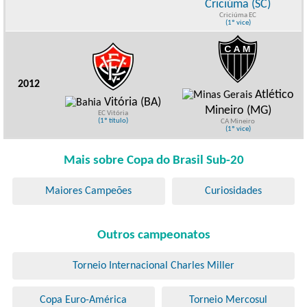
Criciúma (SC)
Criciúma EC
(1º vice)
2012
Atlético
Vitória (BA)
Mineiro (MG)
EC Vitória
(1º título)
CA Mineiro
(1º vice)
Mais sobre Copa do Brasil Sub-20
Maiores Campeões
Curiosidades
Outros campeonatos
Torneio Internacional Charles Miller
Copa Euro-América
Torneio Mercosul