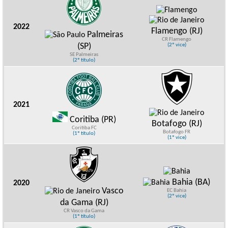
2022
Flamengo (RJ)
Palmeiras
CR Flamengo
(SP)
(2º vice)
SE Palmeiras
(2º título)
2021
Coritiba (PR)
Botafogo (RJ)
Coritiba FC
Botafogo FR
(1º título)
(1º vice)
Bahia (BA)
2020
Vasco
EC Bahia
(2º vice)
da Gama (RJ)
CR Vasco da Gama
(1º título)