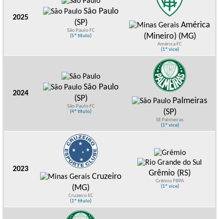
São Paulo
2025
(SP)
América
São Paulo FC
(Mineiro) (MG)
(5º título)
América FC
(1º vice)
São Paulo
2024
(SP)
Palmeiras
São Paulo FC
(SP)
(4º título)
SE Palmeiras
(1º vice)
2023
Grêmio (RS)
Cruzeiro
Grêmio FBPA
(MG)
(1º vice)
Cruzeiro EC
(1º título)