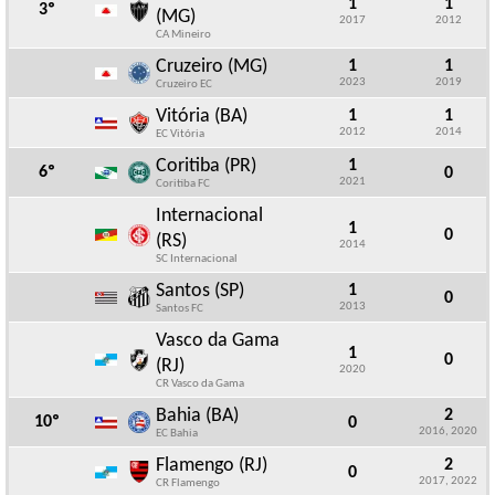
1
1
3º
(MG)
2017
2012
CA Mineiro
Cruzeiro (MG)
1
1
2023
2019
Cruzeiro EC
Vitória (BA)
1
1
2012
2014
EC Vitória
Coritiba (PR)
1
6º
0
2021
Coritiba FC
Internacional
1
0
(RS)
2014
SC Internacional
Santos (SP)
1
0
2013
Santos FC
Vasco da Gama
1
0
(RJ)
2020
CR Vasco da Gama
Bahia (BA)
2
10º
0
2016, 2020
EC Bahia
Flamengo (RJ)
2
0
2017, 2022
CR Flamengo