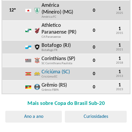
América
1
12º
0
(Mineiro) (MG)
2025
América FC
Athletico
1
0
Paranaense (PR)
2015
CA Paranaense
Botafogo (RJ)
1
0
2021
Botafogo FR
Corinthians (SP)
1
0
2018
SC Corinthians Paulista
Criciúma (SC)
1
0
2013
Criciúma EC
Grêmio (RS)
1
0
2023
Grêmio FBPA
Mais sobre Copa do Brasil Sub-20
Ano a ano
Curiosidades