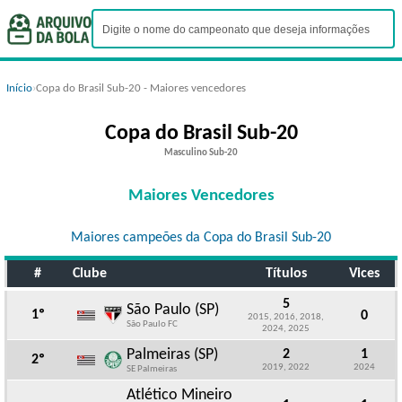
Início
›
Copa do Brasil Sub-20 - Maiores vencedores
Copa do Brasil Sub-20
Masculino Sub-20
Maiores Vencedores
Maiores campeões da Copa do Brasil Sub-20
#
Clube
Títulos
Vices
5
São Paulo (SP)
1º
0
2015, 2016, 2018,
São Paulo FC
2024, 2025
Palmeiras (SP)
2
1
2º
2019, 2022
2024
SE Palmeiras
Atlético Mineiro