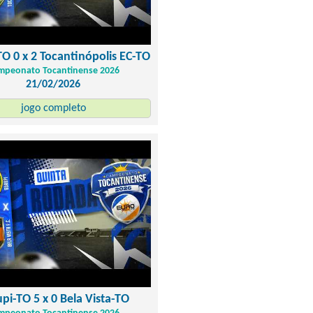
O 0 x 2 Tocantinópolis EC-TO
mpeonato Tocantinense 2026
21/02/2026
jogo completo
pi-TO 5 x 0 Bela Vista-TO