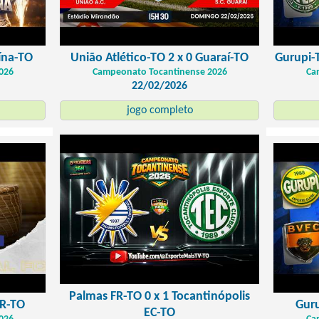
aína-TO
União Atlético-TO 2 x 0 Guaraí-TO
Gurupi-T
026
Campeonato Tocantinense 2026
Ca
22/02/2026
jogo completo
Palmas FR-TO 0 x 1 Tocantinópolis
FR-TO
Guru
EC-TO