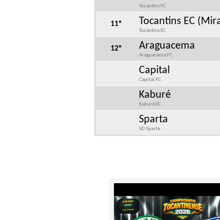
Tocantins FC
Tocantins EC (Mi
11º
Tocantins EC
Araguacema
12º
Araguacema FC
Capital
Capital FC
Kaburé
Kaburé EC
Sparta
SD Sparta