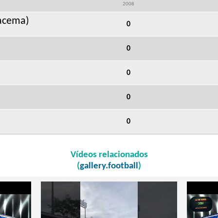
2008
racema)
0
0
0
0
0
Vídeos relacionados
(
gallery.football
)