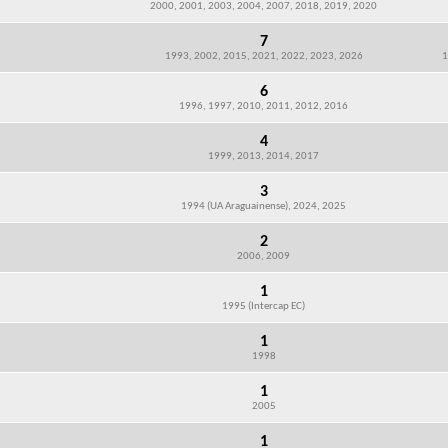
2000, 2001, 2003, 2004, 2007, 2018, 2019, 2020
7
1993, 2002, 2015, 2021, 2022, 2023, 2026
1
6
1996, 1997, 2010, 2011, 2012, 2016
4
1999, 2013, 2014, 2017
3
1994 (UA Araguainense), 2024, 2025
2
2006, 2009
1
1995 (Intercap EC)
1
1998
1
2005
1