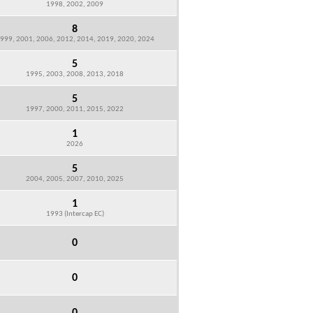
1998, 2002, 2009
8
999, 2001, 2006, 2012, 2014, 2019, 2020, 2024
5
1995, 2003, 2008, 2013, 2018
5
1997, 2000, 2011, 2015, 2022
1
2026
5
2004, 2005, 2007, 2010, 2025
1
1993 (Intercap EC)
0
0