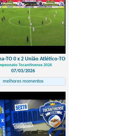
a-TO 0 x 2 União Atlético-TO
mpeonato Tocantinense 2026
07/03/2026
melhores momentos