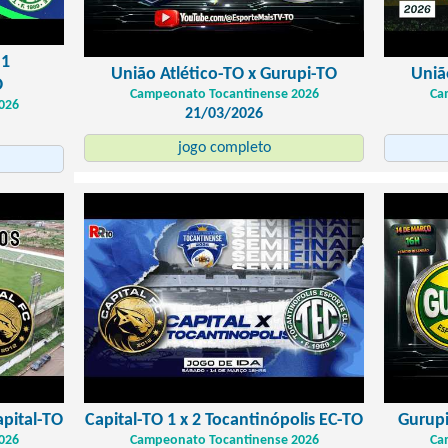
 1
União Atlético-TO x Gurupi-TO
Uniã
O
Campeonato Tocantinense 2026
Ca
026
21/03/2026
jogo completo
apital-TO
Capital-TO 1 x 2 Tocantinópolis EC-TO
Gurupi
026
Campeonato Tocantinense 2026
Ca