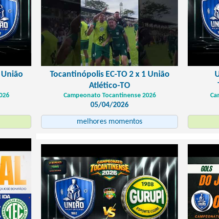
1 União
Tocantinópolis EC-TO 2 x 1 União
U
Atlético-TO
026
Campeonato Tocantinense 2026
Ca
05/04/2026
melhores momentos