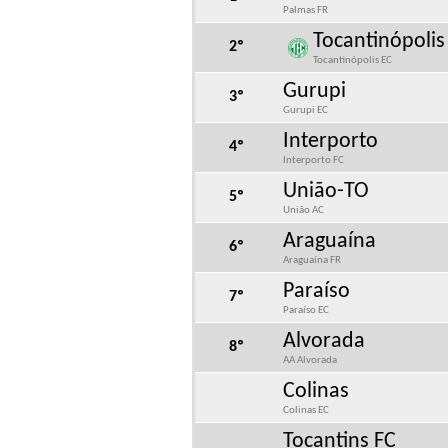
Palmas FR
Tocantinópolis
2º
Tocantinópolis EC
Gurupi
3º
Gurupi EC
Interporto
4º
Interporto FC
União-TO
5º
União AC
Araguaína
6º
Araguaína FR
Paraíso
7º
Paraíso EC
Alvorada
8º
AA Alvorada
Colinas
Colinas EC
Tocantins FC