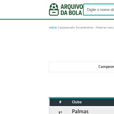
Início
›
Campeonato Tocantinense - Maiores ven
Campeona
#
Clube
Palmas
1º