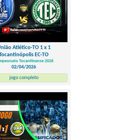
nião Atlético-TO 1 x 1
Tocantinópolis EC-TO
mpeonato Tocantinense 2026
02/04/2026
jogo completo