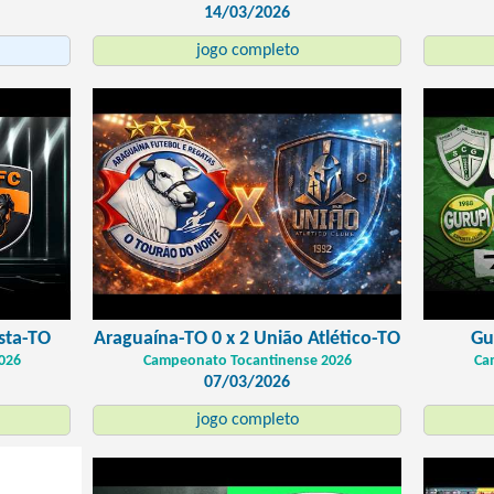
14/03/2026
jogo completo
sta-TO
Araguaína-TO 0 x 2 União Atlético-TO
Gu
026
Campeonato Tocantinense 2026
Ca
07/03/2026
jogo completo