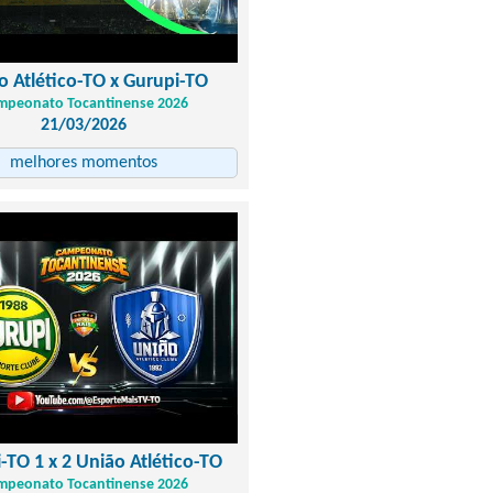
o Atlético-TO x Gurupi-TO
mpeonato Tocantinense 2026
21/03/2026
melhores momentos
-TO 1 x 2 União Atlético-TO
mpeonato Tocantinense 2026