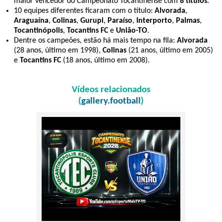
maior vencedor do Campeonato Tocantinense com
8 títulos
.
10 equipes diferentes ficaram com o título:
Alvorada
,
Araguaína
,
Colinas
,
Gurupi
,
Paraíso
,
Interporto
,
Palmas
,
Tocantinópolis
,
Tocantins FC
e
União-TO
.
Dentre os campeões, estão há mais tempo na fila:
Alvorada
(28 anos, último em 1998),
Colinas
(21 anos, último em 2005)
e
Tocantins FC
(18 anos, último em 2008).
Vídeos relacionados
(
gallery.football
)