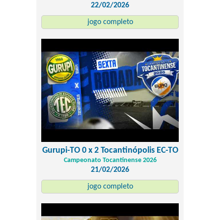
22/02/2026
jogo completo
Gurupi-TO 0 x 2 Tocantinópolis EC-TO
Campeonato Tocantinense 2026
21/02/2026
jogo completo