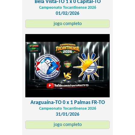
Bela Vista-TO 1 x 0 Capital-TO
Campeonato Tocantinense 2026
01/02/2026
jogo completo
Araguaína-TO 0 x 1 Palmas FR-TO
Campeonato Tocantinense 2026
31/01/2026
jogo completo