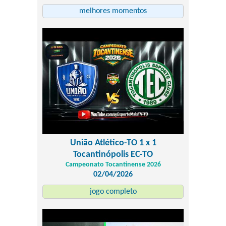
melhores momentos
União Atlético-TO 1 x 1
Tocantinópolis EC-TO
Campeonato Tocantinense 2026
02/04/2026
jogo completo