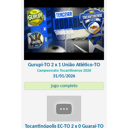
Gurupi-TO 2 x 1 União Atlético-TO
Campeonato Tocantinense 2026
31/01/2026
jogo completo
Tocantinópolis EC-TO 2 x 0 Guaraí-TO