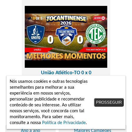
União Atlético-TO 0 x 0
Tocantinópolis EC-TO
Nós usamos cookies e outras tecnologias
Campeonato Tocantinense 2026
semelhantes para melhorar a sua
17/01/2026
experiência em nossos serviços,
personalizar publicidade e recomendar
melhores momentos
PROSSEGUIR
conteúdo de seu interesse. Ao utilizar
nossos serviços, você concorda com tal
monitoramento. Para saber mais,
Mais sobre Campeonato Tocantinense
consulte a nossa
Política de Privacidade
.
Ano a ano
Maiores Campeões