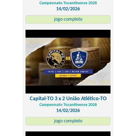
Campeonato Tocantinense 2026
14/02/2026
jogo completo
Capital-TO 3 x 2 União Atlético-TO
Campeonato Tocantinense 2026
14/02/2026
jogo completo