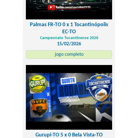
Palmas FR-TO 0 x 1 Tocantinópolis
EC-TO
Campeonato Tocantinense 2026
15/02/2026
jogo completo
Gurupi-TO 5 x 0 Bela Vista-TO