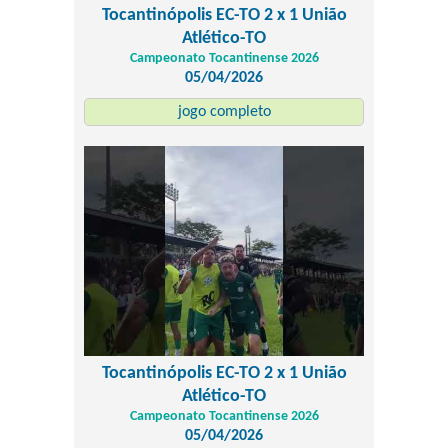
Tocantinópolis EC-TO 2 x 1 União
Atlético-TO
Campeonato Tocantinense 2026
05/04/2026
jogo completo
Tocantinópolis EC-TO 2 x 1 União
Atlético-TO
Campeonato Tocantinense 2026
05/04/2026