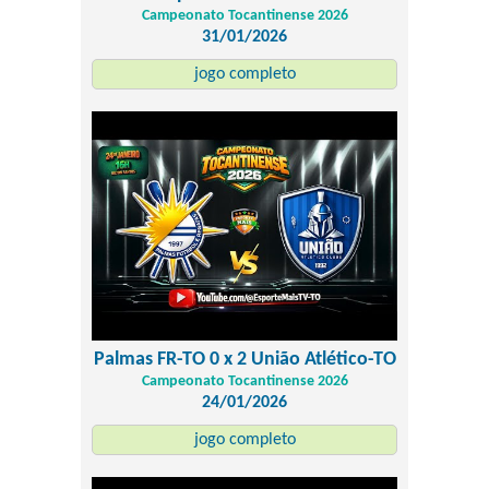
Campeonato Tocantinense 2026
31/01/2026
jogo completo
Palmas FR-TO 0 x 2 União Atlético-TO
Campeonato Tocantinense 2026
24/01/2026
jogo completo