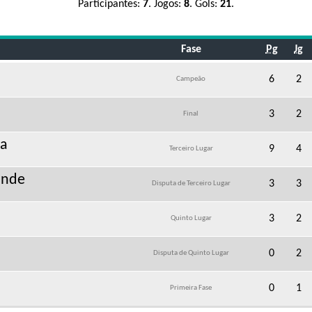
Participantes:
7
. Jogos:
8
. Gols:
21
.
Fase
Pg
Jg
6
2
Campeão
3
2
Final
ma
9
4
Terceiro Lugar
ande
3
3
Disputa de Terceiro Lugar
3
2
Quinto Lugar
0
2
Disputa de Quinto Lugar
0
1
Primeira Fase