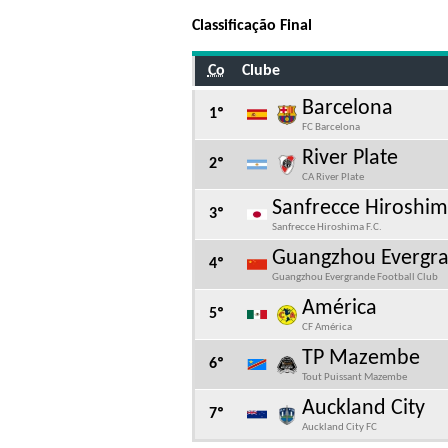
Classificação Final
Co
Clube
Barcelona
1º
FC Barcelona
River Plate
2º
CA River Plate
Sanfrecce Hiroshi
3º
Sanfrecce Hiroshima F.C.
Guangzhou Evergr
4º
Guangzhou Evergrande Football Club
América
5º
CF América
TP Mazembe
6º
Tout Puissant Mazembe
Auckland City
7º
Auckland City FC