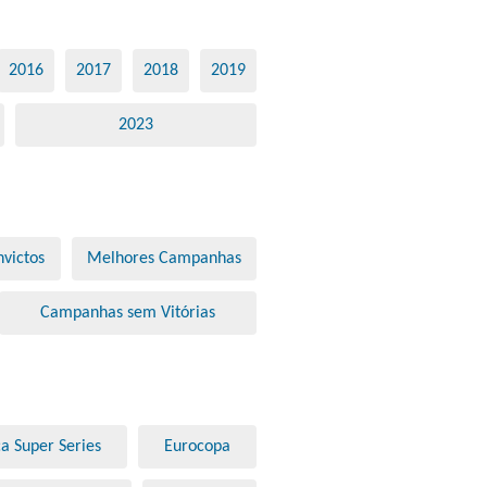
2016
2017
2018
2019
2023
victos
Melhores Campanhas
Campanhas sem Vitórias
a Super Series
Eurocopa