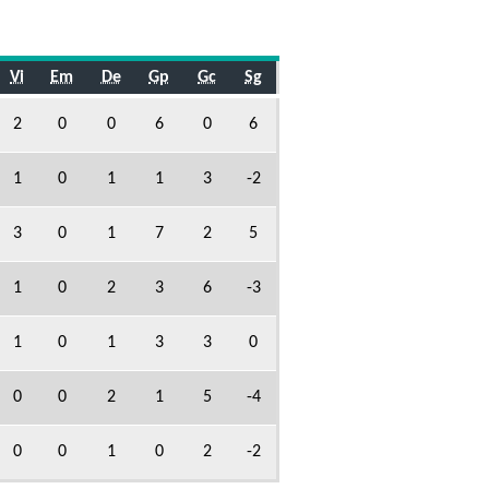
Vi
Em
De
Gp
Gc
Sg
2
0
0
6
0
6
1
0
1
1
3
-2
3
0
1
7
2
5
1
0
2
3
6
-3
1
0
1
3
3
0
0
0
2
1
5
-4
0
0
1
0
2
-2