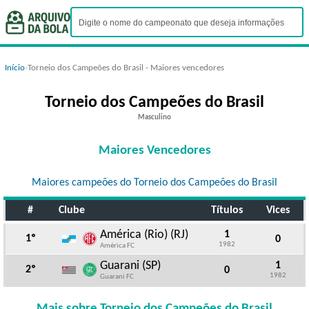
Início
›
Torneio dos Campeões do Brasil - Maiores vencedores
Torneio dos Campeões do Brasil
Masculino
Maiores Vencedores
Maiores campeões do Torneio dos Campeões do Brasil
#
Clube
Títulos
Vices
América (Rio) (RJ)
1
1º
0
1982
América FC
Guarani (SP)
1
2º
0
1982
Guarani FC
Mais sobre Torneio dos Campeões do Brasil