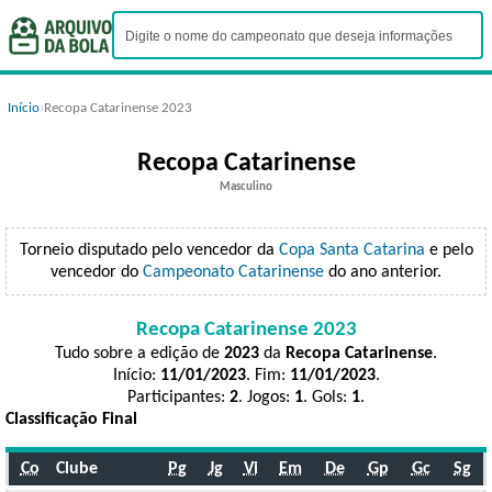
Início
›
Recopa Catarinense 2023
Recopa Catarinense
Masculino
Torneio disputado pelo vencedor da
Copa Santa Catarina
e pelo
vencedor do
Campeonato Catarinense
do ano anterior.
Recopa Catarinense 2023
Tudo sobre a edição de
2023
da
Recopa Catarinense
.
Início:
11/01/2023
. Fim:
11/01/2023
.
Participantes:
2
. Jogos:
1
. Gols:
1
.
Classificação Final
Co
Clube
Pg
Jg
Vi
Em
De
Gp
Gc
Sg