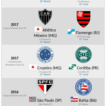
(2º título)
CA Mineiro
(2º vice)
2017
Copa do Brasil Sub-20
Atlético
Flamengo (RJ)
Mineiro (MG)
CR Flamengo
(1º vice)
CA Mineiro
(1º título)
2017
Campeonato
Brasileiro Sub-20
Cruzeiro (MG)
Coritiba (PR)
Cruzeiro EC
Coritiba FC
(1º título)
(1º vice)
2016
Copa do Brasil Sub-20
São Paulo (SP)
Bahia (BA)
São Paulo FC
EC Bahia