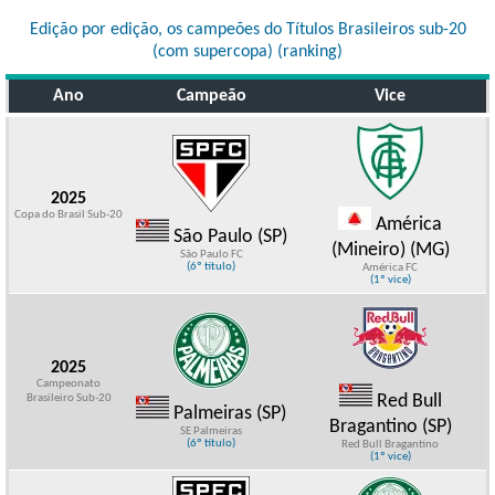
Edição por edição, os campeões do Títulos Brasileiros sub-20
(com supercopa) (ranking)
Ano
Campeão
Vice
2025
Copa do Brasil Sub-20
América
São Paulo (SP)
(Mineiro) (MG)
São Paulo FC
(6º título)
América FC
(1º vice)
2025
Campeonato
Red Bull
Brasileiro Sub-20
Palmeiras (SP)
Bragantino (SP)
SE Palmeiras
(6º título)
Red Bull Bragantino
(1º vice)