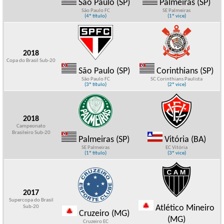
São Paulo (SP)
Palmeiras (SP)
São Paulo FC
SE Palmeiras
(4º título)
(1º vice)
2018
Copa do Brasil Sub-20
São Paulo (SP)
Corinthians (SP)
São Paulo FC
SC Corinthians Paulista
(3º título)
(2º vice)
2018
Campeonato
Brasileiro Sub-20
Palmeiras (SP)
Vitória (BA)
SE Palmeiras
EC Vitória
(1º título)
(3º vice)
2017
Supercopa do Brasil
Atlético Mineiro
Sub-20
Cruzeiro (MG)
(MG)
Cruzeiro EC