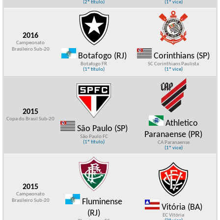
(2º título)
(1º vice)
2016
Campeonato
Brasileiro Sub-20
Botafogo (RJ)
Corinthians (SP)
Botafogo FR
SC Corinthians Paulista
(1º título)
(1º vice)
2015
Copa do Brasil Sub-20
Athletico
São Paulo (SP)
Paranaense (PR)
São Paulo FC
(1º título)
CA Paranaense
(1º vice)
2015
Campeonato
Fluminense
Brasileiro Sub-20
Vitória (BA)
(RJ)
EC Vitória