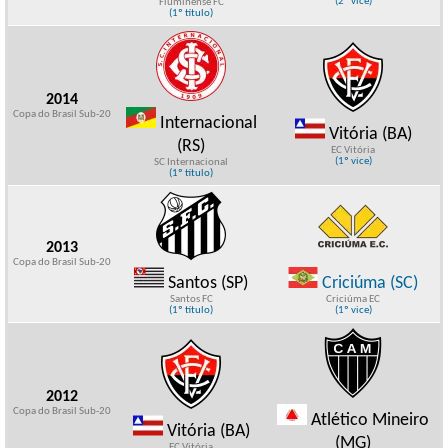
(2º vice)
Fluminense FC
(1º título)
2014
Copa do Brasil Sub-20
Internacional
Vitória (BA)
(RS)
EC Vitória
(1º vice)
SC Internacional
(1º título)
2013
Copa do Brasil Sub-20
Santos (SP)
Criciúma (SC)
Santos FC
Criciúma EC
(1º título)
(1º vice)
2012
Copa do Brasil Sub-20
Atlético Mineiro
Vitória (BA)
(MG)
EC Vitória