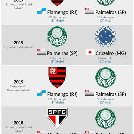
2019
Supercopa do Brasil
Sub-20
Flamengo (RJ)
Palmeiras (SP)
CR Flamengo
SE Palmeiras
(2º título)
(3º vice)
2019
Copa do Brasil Sub-20
Palmeiras (SP)
Cruzeiro (MG)
SE Palmeiras
Cruzeiro EC
(2º título)
(1º vice)
2019
Campeonato
Brasileiro Sub-20
Flamengo (RJ)
Palmeiras (SP)
CR Flamengo
SE Palmeiras
(1º título)
(2º vice)
2018
Supercopa do Brasil
Sub-20