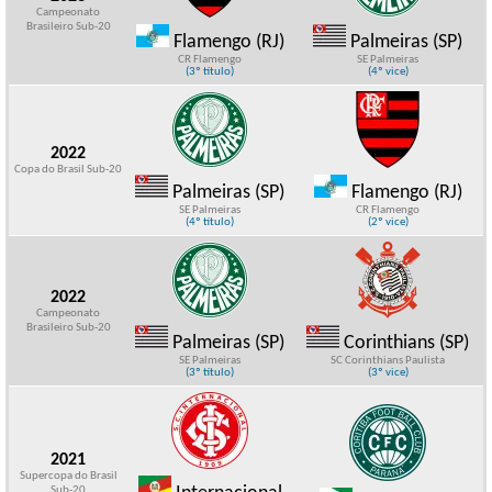
Campeonato
Brasileiro Sub-20
Flamengo (RJ)
Palmeiras (SP)
CR Flamengo
SE Palmeiras
(3º título)
(4º vice)
2022
Copa do Brasil Sub-20
Palmeiras (SP)
Flamengo (RJ)
SE Palmeiras
CR Flamengo
(4º título)
(2º vice)
2022
Campeonato
Brasileiro Sub-20
Palmeiras (SP)
Corinthians (SP)
SE Palmeiras
SC Corinthians Paulista
(3º título)
(3º vice)
2021
Supercopa do Brasil
Sub-20