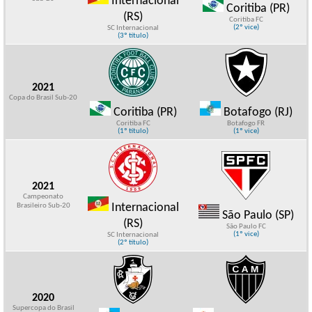
Internacional
Coritiba (PR)
(RS)
Coritiba FC
(2º vice)
SC Internacional
(3º título)
2021
Copa do Brasil Sub-20
Coritiba (PR)
Botafogo (RJ)
Coritiba FC
Botafogo FR
(1º título)
(1º vice)
2021
Campeonato
Internacional
Brasileiro Sub-20
São Paulo (SP)
(RS)
São Paulo FC
(1º vice)
SC Internacional
(2º título)
2020
Supercopa do Brasil