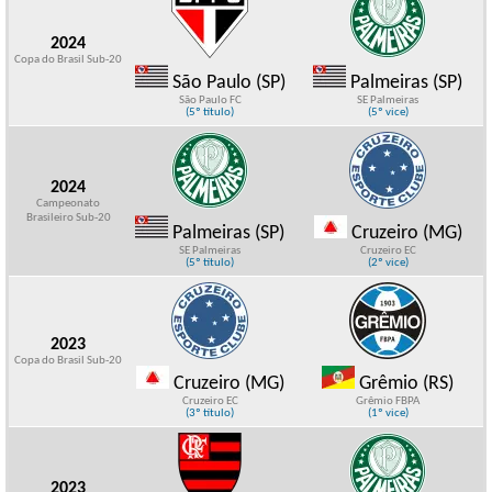
2024
Copa do Brasil Sub-20
São Paulo (SP)
Palmeiras (SP)
São Paulo FC
SE Palmeiras
(5º título)
(5º vice)
2024
Campeonato
Brasileiro Sub-20
Palmeiras (SP)
Cruzeiro (MG)
SE Palmeiras
Cruzeiro EC
(5º título)
(2º vice)
2023
Copa do Brasil Sub-20
Cruzeiro (MG)
Grêmio (RS)
Cruzeiro EC
Grêmio FBPA
(3º título)
(1º vice)
2023