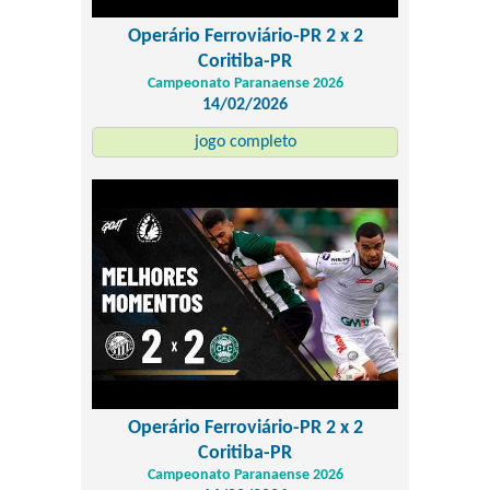
Operário Ferroviário-PR 2 x 2
Coritiba-PR
Campeonato Paranaense 2026
14/02/2026
jogo completo
Operário Ferroviário-PR 2 x 2
Coritiba-PR
Campeonato Paranaense 2026