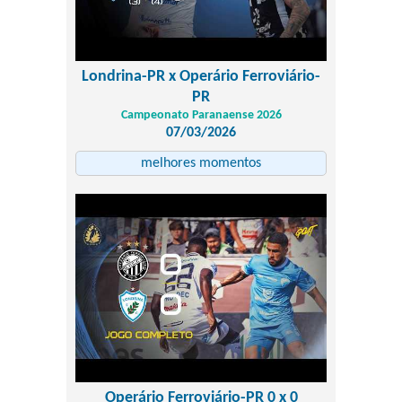
Londrina-PR x Operário Ferroviário-
PR
Campeonato Paranaense 2026
07/03/2026
melhores momentos
Operário Ferroviário-PR 0 x 0