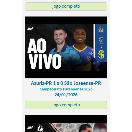
jogo completo
Azuriz-PR 1 x 0 São Joseense-PR
Campeonato Paranaense 2026
24/01/2026
jogo completo