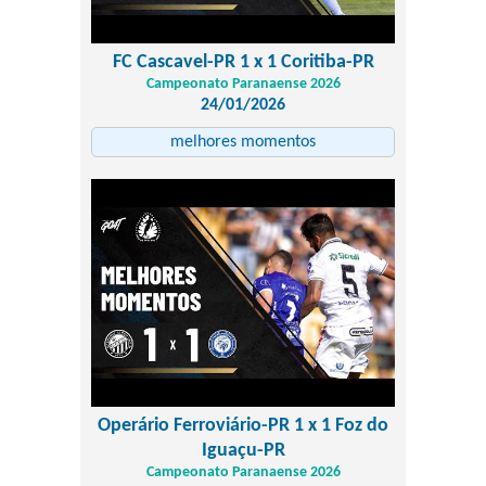
FC Cascavel-PR 1 x 1 Coritiba-PR
Campeonato Paranaense 2026
24/01/2026
melhores momentos
Operário Ferroviário-PR 1 x 1 Foz do
Iguaçu-PR
Campeonato Paranaense 2026