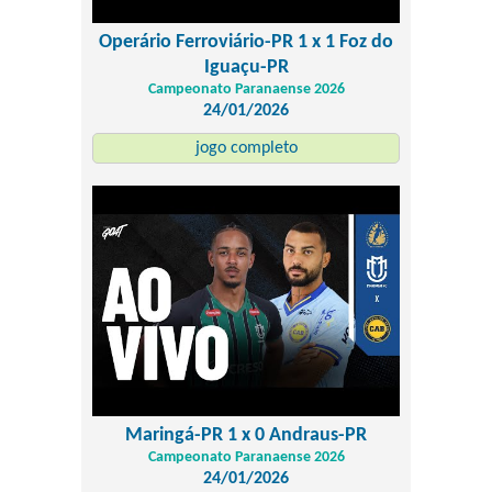
Operário Ferroviário-PR 1 x 1 Foz do
Iguaçu-PR
Campeonato Paranaense 2026
24/01/2026
jogo completo
Maringá-PR 1 x 0 Andraus-PR
Campeonato Paranaense 2026
24/01/2026