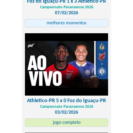
Foz do Iguaçu-PR 1 x 3 Athletico-PR
Campeonato Paranaense 2026
07/02/2026
melhores momentos
Athletico-PR 5 x 0 Foz do Iguaçu-PR
Campeonato Paranaense 2026
03/02/2026
jogo completo