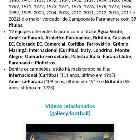
1946, 1947, 1951, 1952, 1954, 1956, 1957, 1959, 1960, 1968,
1969, 1971, 1972, 1973, 1974, 1975, 1976, 1978, 1979, 1986,
1989, 1999, 2003, 2004, 2008, 2010, 2011, 2012, 2013, 2017 e
2022) é o maior vencedor do Campeonato Paranaense com
39
títulos
.
19 equipes diferentes ficaram com o título:
Água Verde
,
América-Paraná
,
Athletico Paranaense
,
Britânia
,
Cascavel
EC
,
Colorado EC
,
Comercial
,
Coritiba
,
Ferroviário
,
Grêmio
Maringá
,
Internacional (Curitiba)
,
Iraty
,
Londrina
,
Monte
Alegre
,
Operário Ferroviário
,
Palestra Itália
,
Paraná Clube
,
Paranavaí
e
Pinheiros
.
Dentre os campeões, estão há mais tempo na fila:
Internacional (Curitiba)
(111 anos, último em 1915),
América-Paraná
(109 anos, último em 1917) e
Britânia
(98
anos, último em 1928).
Vídeos relacionados
(
gallery.football
)