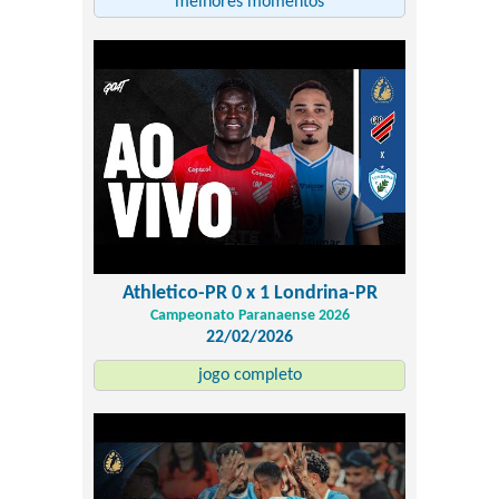
melhores momentos
Athletico-PR 0 x 1 Londrina-PR
Campeonato Paranaense 2026
22/02/2026
jogo completo