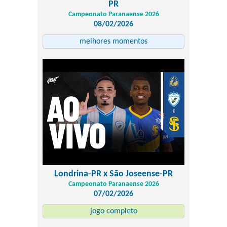
PR
Campeonato Paranaense 2026
08/02/2026
melhores momentos
Londrina-PR x São Joseense-PR
Campeonato Paranaense 2026
07/02/2026
jogo completo