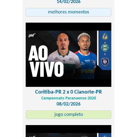
14/02/2026
melhores momentos
Coritiba-PR 2 x 0 Cianorte-PR
Campeonato Paranaense 2026
08/02/2026
jogo completo