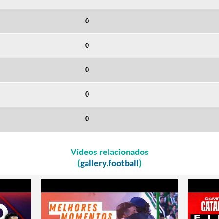
0
0
0
0
0
Vídeos relacionados
(
gallery.football
)