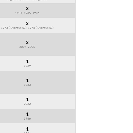
3
1934, 1935, 1936
2
1973 (Juventus AC), 1976 (Juventus AC)
2
2004, 2005
1
1929
1
1963
1
2022
1
1966
1