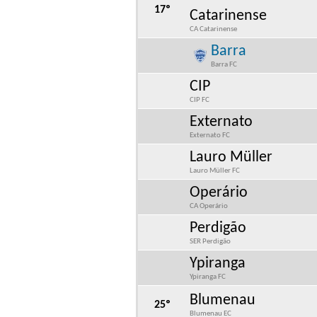
17º
Catarinense
CA Catarinense
Barra
Barra FC
CIP
CIP FC
Externato
Externato FC
Lauro Müller
Lauro Müller FC
Operário
CA Operário
Perdigão
SER Perdigão
Ypiranga
Ypiranga FC
Blumenau
25º
Blumenau EC