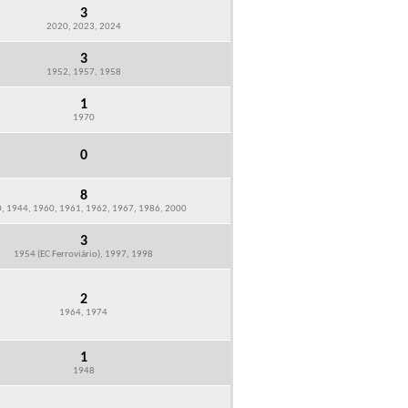
3
2020, 2023, 2024
3
1952, 1957, 1958
1
1970
0
8
, 1944, 1960, 1961, 1962, 1967, 1986, 2000
3
1954 (EC Ferroviário), 1997, 1998
2
1964, 1974
1
1948