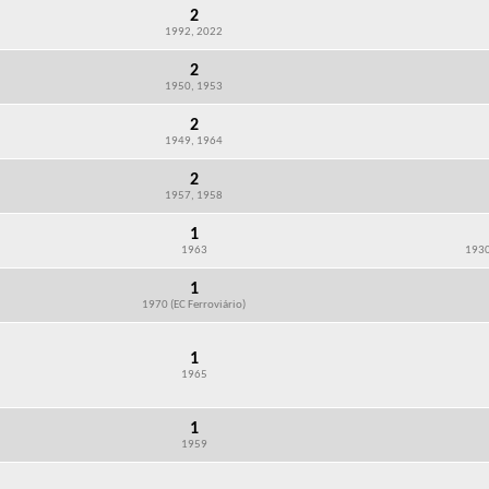
2
1992, 2022
2
1950, 1953
2
1949, 1964
2
1957, 1958
1
1963
1930
1
1970 (EC Ferroviário)
1
1965
1
1959