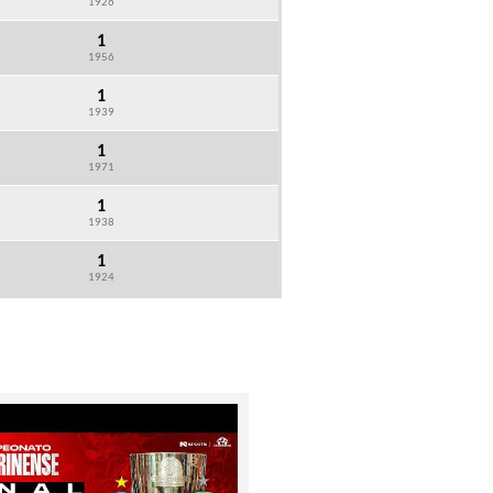
1926
1
1956
1
1939
1
1971
1
1938
1
1924