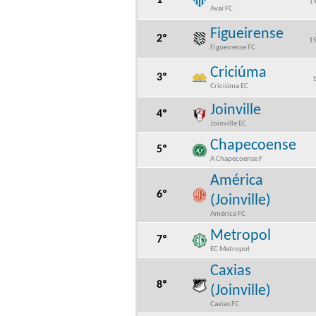
1º
19
Avaí FC
Figueirense
2º
19
Figueirense FC
Criciúma
3º
1
Criciúma EC
Joinville
4º
Joinville EC
Chapecoense
5º
A Chapecoense F
América
6º
(Joinville)
América FC
Metropol
7º
EC Metropol
Caxias
8º
(Joinville)
Caxias FC