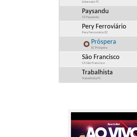
Internato FC
Paysandu
CE Paysandu
Pery Ferroviário
Pery Ferroviário EC
Próspera
EC Próspera
São Francisco
CA São Francisco
Trabalhista
Trabalhista FC