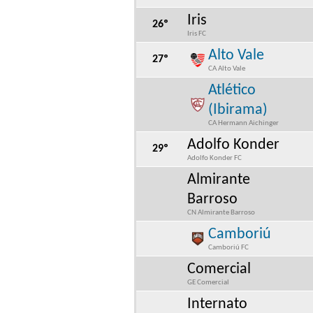
Iris
26º
Iris FC
Alto Vale
27º
CA Alto Vale
Atlético
(Ibirama)
CA Hermann Aichinger
Adolfo Konder
29º
Adolfo Konder FC
Almirante
Barroso
CN Almirante Barroso
Camboriú
Camboriú FC
Comercial
GE Comercial
Internato