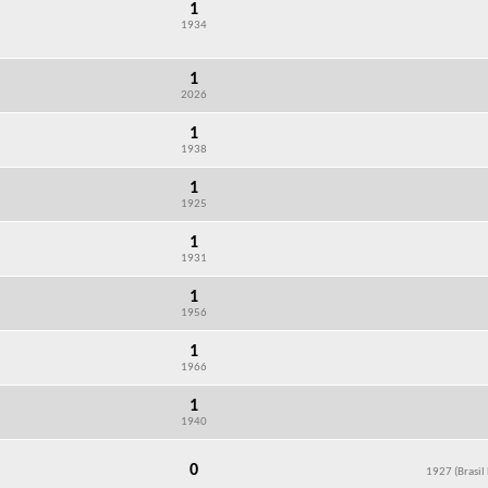
1
1934
1
2026
1
1938
1
1925
1
1931
1
1956
1
1966
1
1940
0
1927 (Brasil 