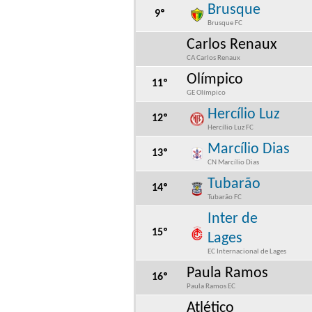
Brusque
9º
Brusque FC
Carlos Renaux
CA Carlos Renaux
Olímpico
11º
GE Olímpico
Hercílio Luz
12º
Hercílio Luz FC
Marcílio Dias
13º
CN Marcílio Dias
Tubarão
14º
Tubarão FC
Inter de
15º
Lages
EC Internacional de Lages
Paula Ramos
16º
Paula Ramos EC
Atlético