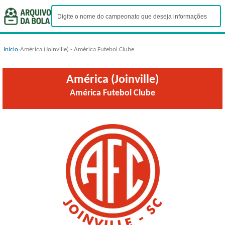
Início
›
América (Joinville) - América Futebol Clube
América (Joinville)
América Futebol Clube