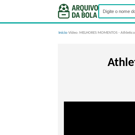
Início
›
Vídeo: MELHORES MOMENTOS - Athletico 
Athle