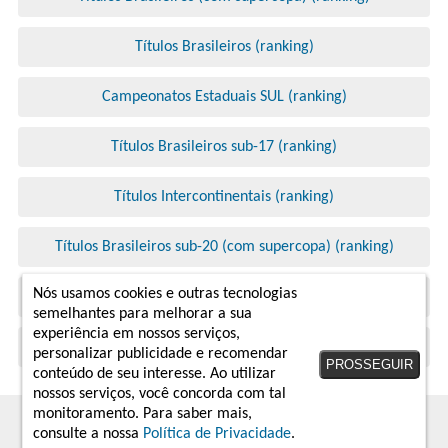
Títulos Brasileiros (ranking)
Campeonatos Estaduais SUL (ranking)
Títulos Brasileiros sub-17 (ranking)
Títulos Intercontinentais (ranking)
Títulos Brasileiros sub-20 (com supercopa) (ranking)
Nós usamos cookies e outras tecnologias
Campeonatos Brasileiros (ranking)
semelhantes para melhorar a sua
experiência em nossos serviços,
Títulos Brasileiros sub-17 (com supercopa) (ranking)
personalizar publicidade e recomendar
PROSSEGUIR
conteúdo de seu interesse. Ao utilizar
nossos serviços, você concorda com tal
monitoramento. Para saber mais,
2019 - 2026 © arquivodabola.com.br
consulte a nossa
Política de Privacidade
.
Twitter
Instagram
Facebook