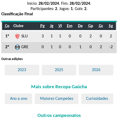
Início:
28/02/2024
. Fim:
28/02/2024
.
Participantes:
2
. Jogos:
1
. Gols:
2
.
Classificação Final
Co
Clube
Pg
Jg
Vi
Em
De
Gp
Gc
Sg
1º
SLU
3
1
1
0
0
2
0
2
2º
GRE
0
1
0
0
1
0
2
-2
Outras edições
2023
2025
2026
Mais sobre Recopa Gaúcha
Ano a ano
Maiores Campeões
Curiosidades
Outros campeonatos