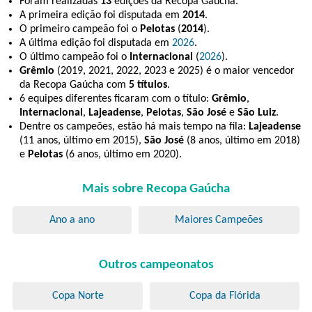
Foram realizadas
13
edições da Recopa Gaúcha.
A primeira edição foi disputada em
2014
.
O primeiro campeão foi o
Pelotas
(
2014
).
A última edição foi disputada em
2026
.
O último campeão foi o
Internacional
(
2026
).
Grêmio
(2019, 2021, 2022, 2023 e 2025) é o maior vencedor
da Recopa Gaúcha com
5 títulos
.
6 equipes diferentes ficaram com o título:
Grêmio
,
Internacional
,
Lajeadense
,
Pelotas
,
São José
e
São Luiz
.
Dentre os campeões, estão há mais tempo na fila:
Lajeadense
(11 anos, último em 2015),
São José
(8 anos, último em 2018)
e
Pelotas
(6 anos, último em 2020).
Mais sobre Recopa Gaúcha
Ano a ano
Maiores Campeões
Outros campeonatos
Copa Norte
Copa da Flórida