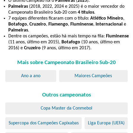
O último campeão foi o
Palmeiras
(
2025
).
Palmeiras
(2018, 2022, 2024 e 2025) é o maior vencedor do
Campeonato Brasileiro Sub-20 com
4 títulos
.
7 equipes diferentes ficaram com o título:
Atlético Mineiro
,
Botafogo
,
Cruzeiro
,
Flamengo
,
Fluminense
,
Internacional
e
Palmeiras
.
Dentre os campeões, estão há mais tempo na fila:
Fluminense
(11 anos, último em 2015),
Botafogo
(10 anos, último em
2016) e
Cruzeiro
(9 anos, último em 2017).
Mais sobre Campeonato Brasileiro Sub-20
Ano a ano
Maiores Campeões
Outros campeonatos
Copa Master da Conmebol
Supercopa dos Campeões Capixabas
Liga Europa (UEFA)