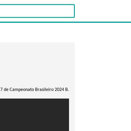
 7 de Campeonato Brasileiro 2024 B.