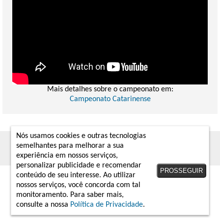
Mais detalhes sobre o campeonato em:
Campeonato Catarinense
Nós usamos cookies e outras tecnologias
2019 - 2026 © arquivodabola.com.br
semelhantes para melhorar a sua
Twitter
Instagram
Facebook
experiência em nossos serviços,
personalizar publicidade e recomendar
PROSSEGUIR
conteúdo de seu interesse. Ao utilizar
nossos serviços, você concorda com tal
monitoramento. Para saber mais,
consulte a nossa
Política de Privacidade
.