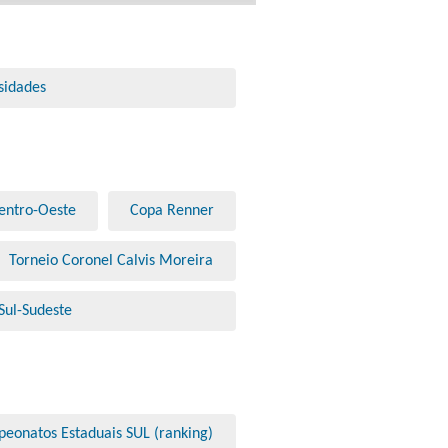
sidades
entro-Oeste
Copa Renner
Torneio Coronel Calvis Moreira
Sul-Sudeste
eonatos Estaduais SUL (ranking)