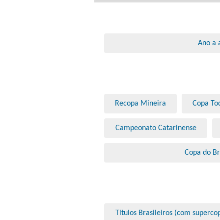
Ano a 
Recopa Mineira
Copa Toc
Campeonato Catarinense
Copa do Br
Títulos Brasileiros (com superco