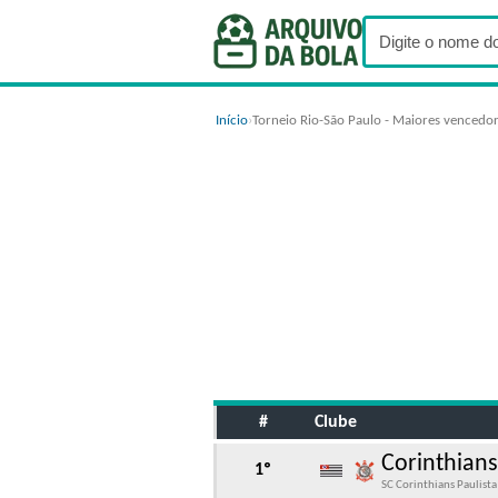
Início
›
Torneio Rio-São Paulo - Maiores vencedo
#
Clube
Corinthians
1º
SC Corinthians Paulista