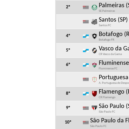
Palmeiras (
2º
SE Palmeiras
Santos (SP)
Santos FC
Botafogo (R
4º
Botafogo FR
Vasco da G
5º
CR Vasco da Gama
Fluminense 
6º
Fluminense FC
Portuguesa 
A. Portuguesa de Despo
Flamengo (
8º
CR Flamengo
São Paulo (
9º
São Paulo FC
São Paulo da F
10º
São Paulo FC