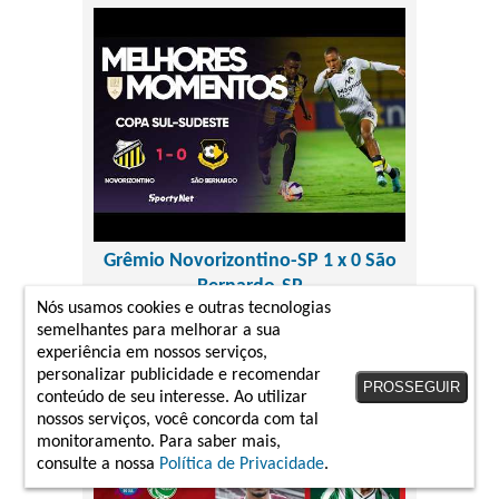
Grêmio Novorizontino-SP 1 x 0 São
Bernardo-SP
Nós usamos cookies e outras tecnologias
Copa Sul-Sudeste 2026
semelhantes para melhorar a sua
09/04/2026
experiência em nossos serviços,
melhores momentos
personalizar publicidade e recomendar
PROSSEGUIR
conteúdo de seu interesse. Ao utilizar
nossos serviços, você concorda com tal
monitoramento. Para saber mais,
consulte a nossa
Política de Privacidade
.