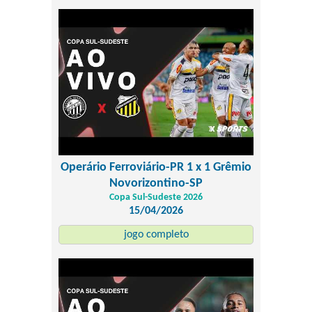
Operário Ferroviário-PR 1 x 1 Grêmio
Novorizontino-SP
Copa Sul-Sudeste 2026
15/04/2026
jogo completo