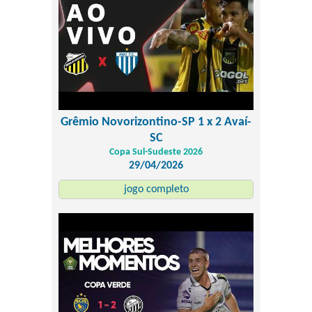
Grêmio Novorizontino-SP 1 x 2 Avaí-
SC
Copa Sul-Sudeste 2026
29/04/2026
jogo completo