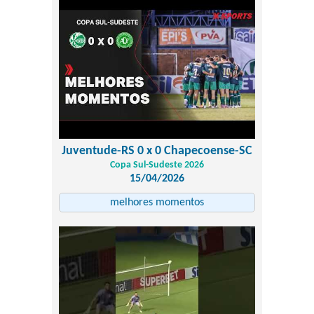
Juventude-RS 0 x 0 Chapecoense-SC
Copa Sul-Sudeste 2026
15/04/2026
melhores momentos