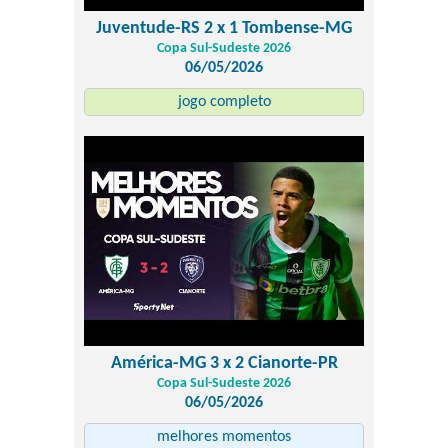
Juventude-RS 2 x 1 Tombense-MG
Copa Sul-Sudeste 2026
06/05/2026
jogo completo
América-MG 3 x 2 Cianorte-PR
Copa Sul-Sudeste 2026
06/05/2026
melhores momentos