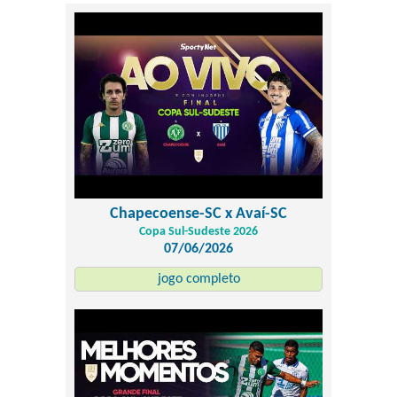
Chapecoense-SC x Avaí-SC
Copa Sul-Sudeste 2026
07/06/2026
jogo completo