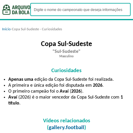
Início
›
Copa Sul-Sudeste - Curiosidades
Copa Sul-Sudeste
Sul-Sudeste
Masculino
Curiosidades
Apenas uma
edição da Copa Sul-Sudeste foi realizada.
A primeira e única edição foi disputada em
2026
.
O primeiro campeão foi o
Avaí
(
2026
).
Avaí
(2026) é o maior vencedor da Copa Sul-Sudeste com
1
título
.
Vídeos relacionados
(
gallery.football
)