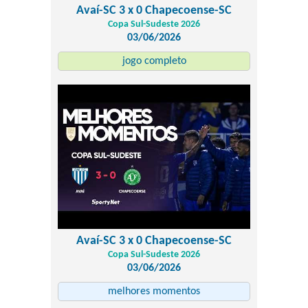
Avaí-SC 3 x 0 Chapecoense-SC
Copa Sul-Sudeste 2026
03/06/2026
jogo completo
Avaí-SC 3 x 0 Chapecoense-SC
Copa Sul-Sudeste 2026
03/06/2026
melhores momentos