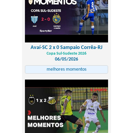
Avaí-SC 2 x 0 Sampaio Corrêa-RJ
Copa Sul-Sudeste 2026
06/05/2026
melhores momentos