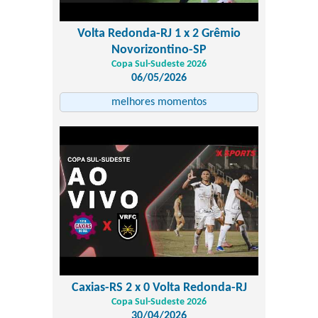
Volta Redonda-RJ 1 x 2 Grêmio
Novorizontino-SP
Copa Sul-Sudeste 2026
06/05/2026
melhores momentos
Caxias-RS 2 x 0 Volta Redonda-RJ
Copa Sul-Sudeste 2026
30/04/2026