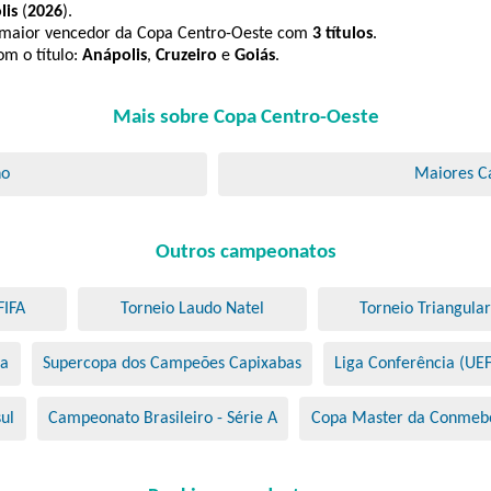
lis
(
2026
).
 maior vencedor da Copa Centro-Oeste com
3 títulos
.
om o título:
Anápolis
,
Cruzeiro
e
Goiás
.
Mais sobre Copa Centro-Oeste
no
Maiores 
Outros campeonatos
FIFA
Torneio Laudo Natel
Torneio Triangular
na
Supercopa dos Campeões Capixabas
Liga Conferência (UE
ul
Campeonato Brasileiro - Série A
Copa Master da Conmeb